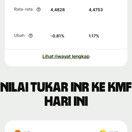
Rata-rata
4,4828
4,4753
Ubah
-0.81
%
1.17
%
Lihat riwayat lengkap
Nilai tukar INR ke KMF
hari ini