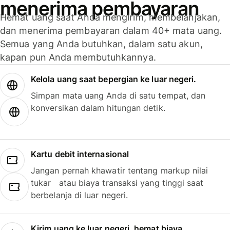
menerima pembayaran
Hemat uang saat Anda mengirim, membelanjakan,
dan menerima pembayaran dalam 40+ mata uang.
Semua yang Anda butuhkan, dalam satu akun,
kapan pun Anda membutuhkannya.
Kelola uang saat bepergian ke luar negeri.
Simpan mata uang Anda di satu tempat, dan
konversikan dalam hitungan detik.
Kartu debit internasional
Jangan pernah khawatir tentang markup nilai
tukar atau biaya transaksi yang tinggi saat
berbelanja di luar negeri.
Kirim uang ke luar negeri, hemat biaya