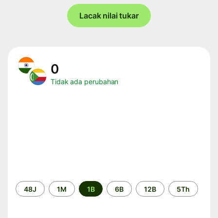
Lacak nilai tukar
0
Tidak ada perubahan
Periode
48J
1M
1B
6B
12B
5Th
waktu