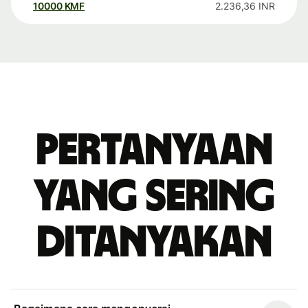
10000
KMF
2.236,36
INR
Pertanyaan
yang sering
ditanyakan