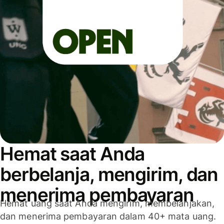
Hemat saat Anda
berbelanja, mengirim, dan
menerima pembayaran
Hemat uang saat Anda mengirim, membelanjakan,
dan menerima pembayaran dalam 40+ mata uang.