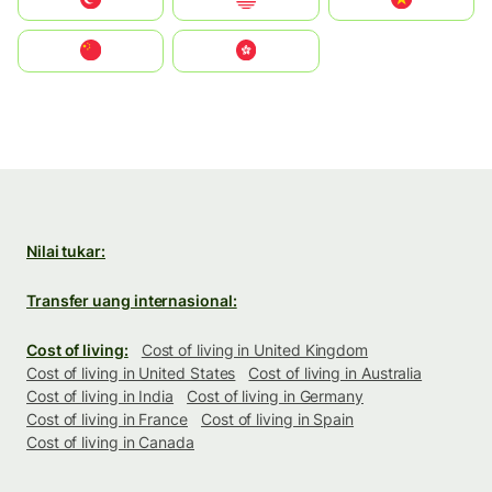
中国
中國香港特別行政區
Nilai tukar:
Transfer uang internasional:
Cost of living:
Cost of living in United Kingdom
Cost of living in United States
Cost of living in Australia
Cost of living in India
Cost of living in Germany
Cost of living in France
Cost of living in Spain
Cost of living in Canada