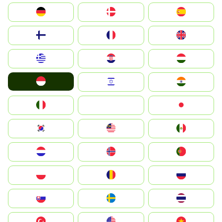
Deutschland
Denmark
España
Suomi
France
United Kingdom
Greece
Hrvatska
Magyarország
Indonesia
Israel
India
Italia
JA
Japan
South Korea
Malay
Mexico
Nederland
Norge
Portugal
Polska
România
Россия
Slovensko
Ruoŧŧa
ไทย
Türkiye
United States
Vietnam