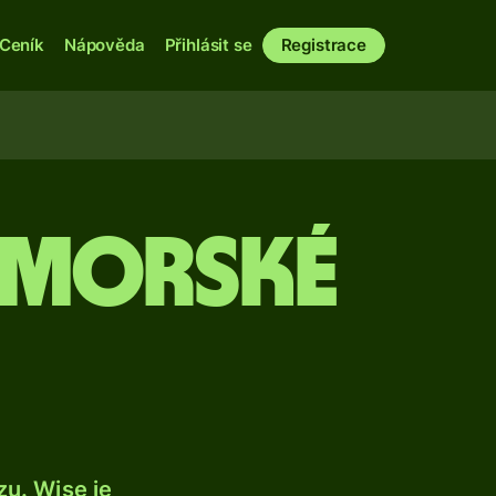
Ceník
Nápověda
Přihlásit se
Registrace
komorské
u. Wise je