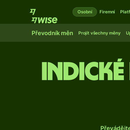
Osobní
Firemní
Plat
Převodník měn
Projít všechny měny
U
Indické
Převádějt