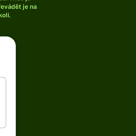
řevádět je na
oli.