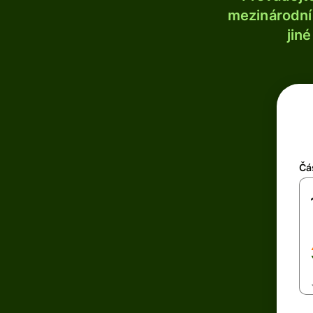
mezinárodní 
jin
Čá