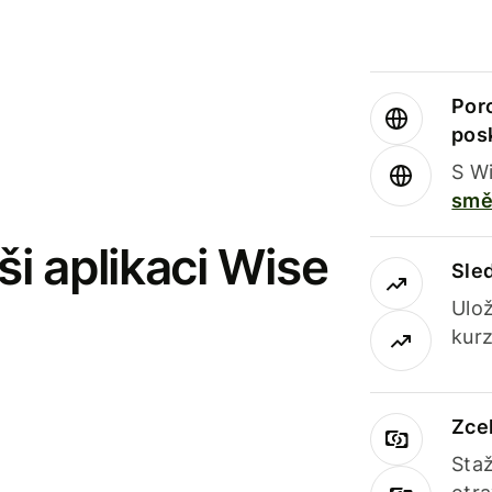
Por
pos
S Wi
smě
i aplikaci Wise
Sle
Ulož
kurz
Zce
Staž