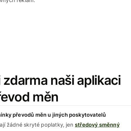
avných reklam.
 zdarma naši aplikaci
řevod měn
ínky převodů měn u jiných poskytovatelů
ají žádné skryté poplatky, jen
středový směnný