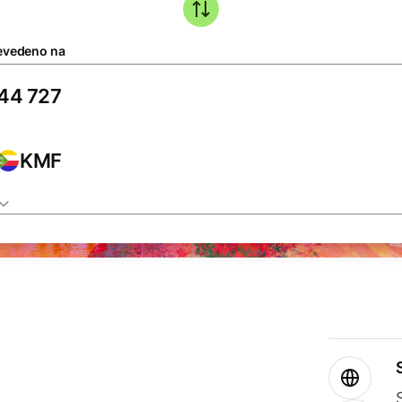
evedeno na
KMF