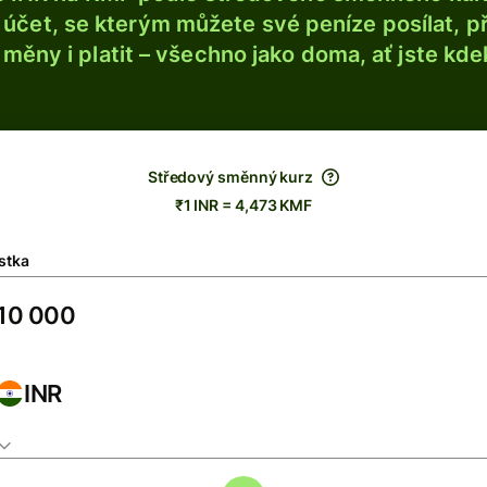
účet, se kterým můžete své peníze posílat, p
é měny i platit – všechno jako doma, ať jste kdek
Středový směnný kurz
₹1 INR = 4,473 KMF
stka
INR