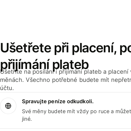
Ušetřete při placení, po
přijímání plateb
Ušetříte na posílání i přijímání plateb a placen
měnách. Všechno potřebné budete mít nepřetr
účtu.
Spravujte peníze odkudkoli.
Své měny budete mít vždy po ruce a můžete
jiné.