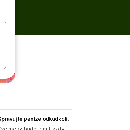
Spravujte peníze odkudkoli.
Své měny budete mít vždy