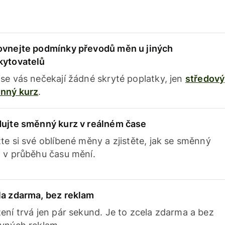
ovnejte podmínky převodů měn u jiných
kytovatelů
se vás nečekají žádné skryté poplatky, jen
středový
nný kurz
.
dujte směnný kurz v reálném čase
te si své oblíbené měny a zjistěte, jak se směnný
 v průběhu času mění.
la zdarma, bez reklam
ení trvá jen pár sekund. Je to zcela zdarma a bez