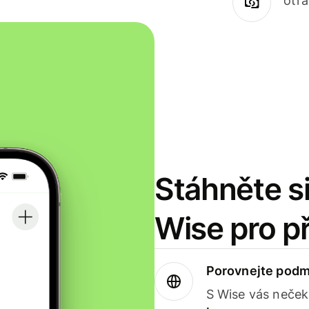
otr
Stáhněte si
Wise pro p
Porovnejte podm
S Wise vás neček