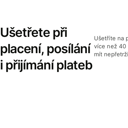
Ušetřete při
Ušetříte na p
placení, posílání
více než 40
mít nepřetrž
i přijímání plateb