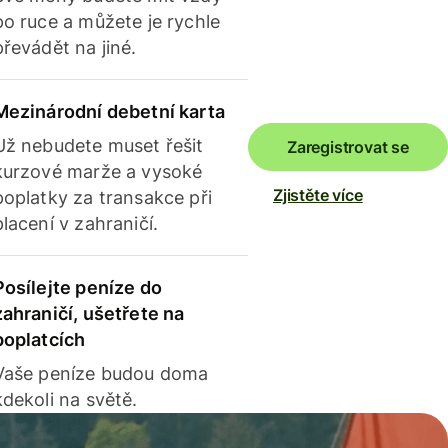
po ruce a můžete je rychle
převádět na jiné.
Mezinárodní debetní karta
Už nebudete muset řešit
Zaregistrovat se
kurzové marže a vysoké
Zjistěte více
poplatky za transakce při
placení v zahraničí.
Posílejte peníze do
zahraničí, ušetřete na
poplatcích
Vaše peníze budou doma
kdekoli na světě.