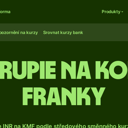
forma
Produkty
pozornění na kurzy
Srovnat kurzy bank
 rupie na 
franky
e INR na KMF podle středového směnného kurz