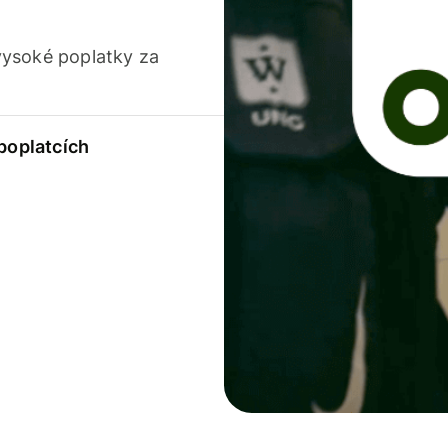
vysoké poplatky za
 poplatcích