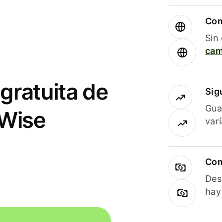
Com
Sin
cam
gratuita de
Sig
Gua
 Wise
var
Com
Des
hay