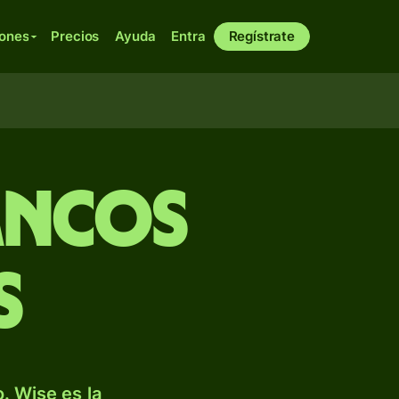
iones
Precios
Ayuda
Entra
Regístrate
rancos
s
. Wise es la