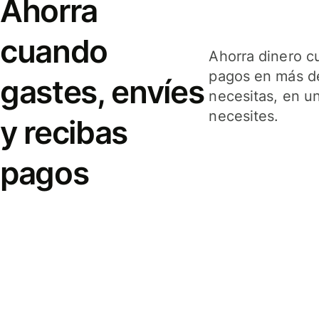
Ahorra
cuando
Ahorra dinero c
pagos en más de
gastes, envíes
necesitas, en u
necesites.
y recibas
pagos