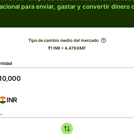
acional para enviar, gastar y convertir dinero 
Tipo de cambio medio del mercado
₹1 INR = 4.479 KMF
ntidad
INR