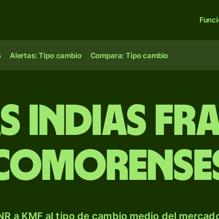
Func
s
Alertas: Tipo cambio
Compara: Tipo cambio
s indias f
comorense
NR a KMF al tipo de cambio medio del mercado