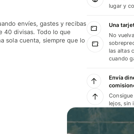
lugar y c
uando envíes, gastes y recibas
Una tarje
 40 divisas. Todo lo que
No vuelva
na sola cuenta, siempre que lo
sobreprec
las altas
cuando ga
Envía din
comision
Consigue 
lejos, sin