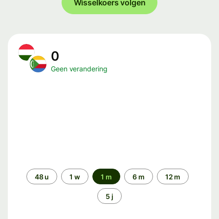
Wisselkoers volgen
0
Geen verandering
Periode
48 u
1 w
1 m
6 m
12 m
5 j