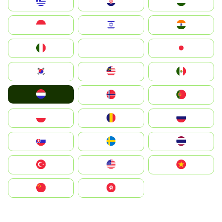
Greece
Hrvatska
Magyarország
Indonesia
Israel
India
Italia
JA
Japan
South Korea
Malay
Mexico
Nederland
Norge
Portugal
Polska
România
Россия
Slovensko
Ruoŧŧa
ไทย
Türkiye
United States
Vietnam
中国
中國香港特別行政區