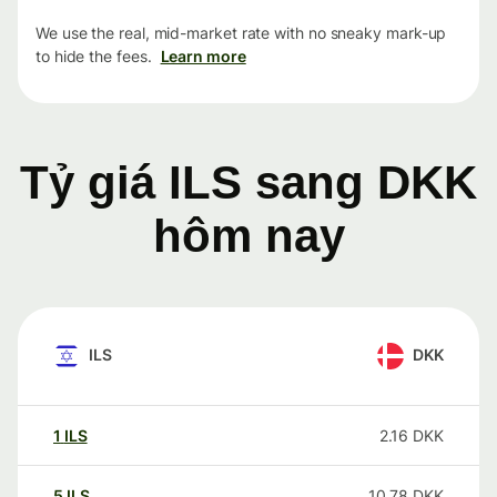
We use the real, mid-market rate with no sneaky mark-up
to hide the fees.
Learn more
Tỷ giá ILS sang DKK
hôm nay
ILS
DKK
1
ILS
2.16
DKK
5
ILS
10.78
DKK