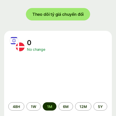
Theo dõi tỷ giá chuyển đổi
0
No change
Time
48H
1W
1M
6M
12M
5Y
period