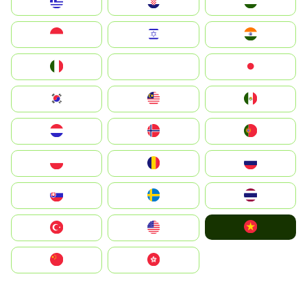
Greece
Hrvatska
Magyarország
Indonesia
Israel
India
Italia
JA
Japan
South Korea
Malay
Mexico
Nederland
Norge
Portugal
Polska
România
Россия
Slovensko
Ruoŧŧa
ไทย
Vietnam
Türkiye
United States
中国
中國香港特別行政區