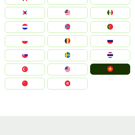
South Korea
Malay
Mexico
Nederland
Norge
Portugal
Polska
România
Россия
Slovensko
Ruoŧŧa
ไทย
Vietnam
Türkiye
United States
中国
中國香港特別行政區