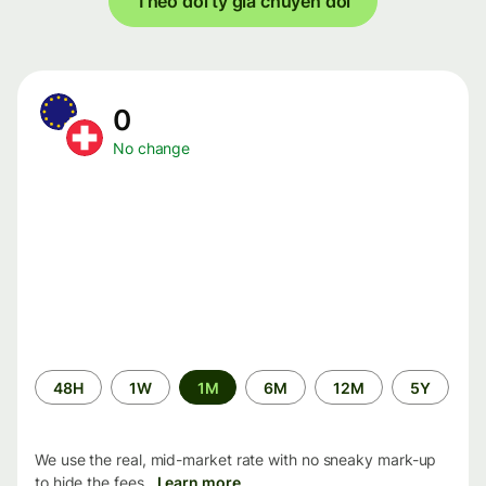
Theo dõi tỷ giá chuyển đổi
0
No change
Time
48H
1W
1M
6M
12M
5Y
period
We use the real, mid-market rate with no sneaky mark-up
to hide the fees.
Learn more