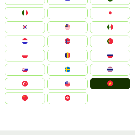
Italia
JA
Japan
South Korea
Malay
Mexico
Nederland
Norge
Portugal
Polska
România
Россия
Slovensko
Ruoŧŧa
ไทย
Vietnam
Türkiye
United States
中国
中國香港特別行政區