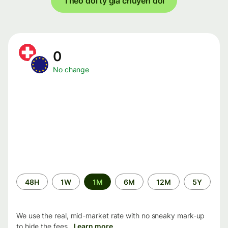
Theo dõi tỷ giá chuyển đổi
0
No change
Time
48H
1W
1M
6M
12M
5Y
period
We use the real, mid-market rate with no sneaky mark-up
to hide the fees.
Learn more