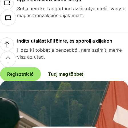
Soha nem kell aggódnod az árfolyamfelár vagy a
magas tranzakciós díjak miatt.
Indíts utalást külföldre, és spórolj a díjakon
Hozz ki többet a pénzedből, nem számít, merre
visz az utad.
Regisztráció
Tudj meg többet