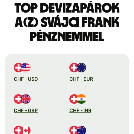
Top devizapárok
a(z) svájci frank
pénznemmel
CHF - USD
CHF - EUR
CHF - GBP
CHF - INR