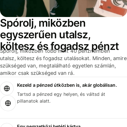
Spórolj, miközben
egyszerűen utalsz,
költesz és fogadsz pénzt
Spórolj, miközben több mint 40 pénznemben
utalsz, költesz és fogadsz utalásokat. Minden, amire
szükséged van, megtalálható egyetlen számlán,
amikor csak szükséged van rá.
Kezeld a pénzed útközben is, akár globálisan.
Tartsd a pénzed egy helyen, és váltsd át
pillanatok alatt.
Egy nemzetközi betéti kártya