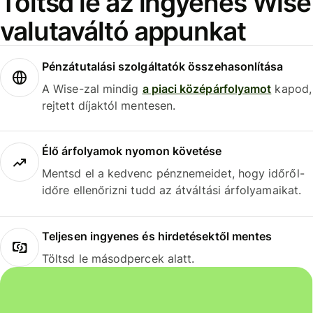
Töltsd le az ingyenes Wise
valutaváltó appunkat
Pénzátutalási szolgáltatók összehasonlítása
A Wise-zal mindig
a piaci középárfolyamot
kapod,
rejtett díjaktól mentesen.
Élő árfolyamok nyomon követése
Mentsd el a kedvenc pénznemeidet, hogy időről-
időre ellenőrizni tudd az átváltási árfolyamaikat.
Teljesen ingyenes és hirdetésektől mentes
Töltsd le másodpercek alatt.