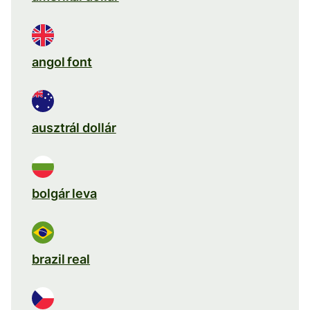
angol font
ausztrál dollár
bolgár leva
brazil real