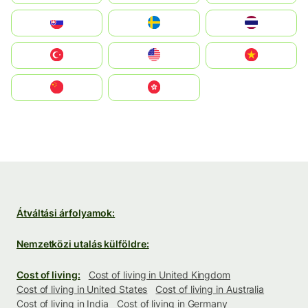
Slovensko
Ruoŧŧa
ไทย
Türkiye
United States
Vietnam
中国
中國香港特別行政區
Átváltási árfolyamok:
Nemzetközi utalás külföldre:
Cost of living:
Cost of living in United Kingdom
Cost of living in United States
Cost of living in Australia
Cost of living in India
Cost of living in Germany