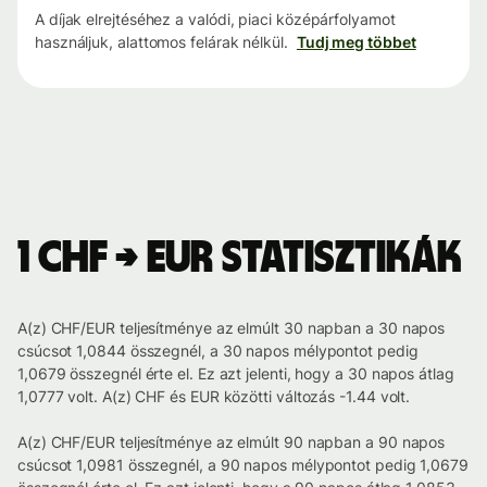
A díjak elrejtéséhez a valódi, piaci középárfolyamot
használjuk, alattomos felárak nélkül.
Tudj meg többet
1 CHF → EUR statisztikák
A(z) CHF/EUR teljesítménye az elmúlt 30 napban a 30 napos
csúcsot 1,0844 összegnél, a 30 napos mélypontot pedig
1,0679 összegnél érte el. Ez azt jelenti, hogy a 30 napos átlag
1,0777 volt. A(z) CHF és EUR közötti változás -1.44 volt.
A(z) CHF/EUR teljesítménye az elmúlt 90 napban a 90 napos
csúcsot 1,0981 összegnél, a 90 napos mélypontot pedig 1,0679