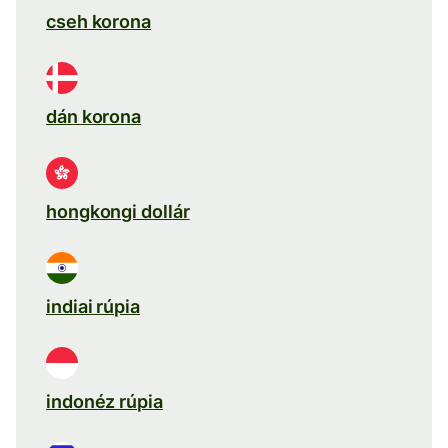
cseh korona
dán korona
hongkongi dollár
indiai rúpia
indonéz rúpia