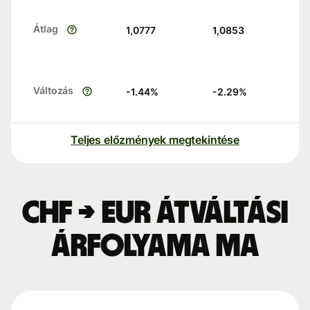
Átlag
1,0777
1,0853
Változás
-1.44
%
-2.29
%
Teljes előzmények megtekintése
CHF → EUR átváltási
árfolyama ma