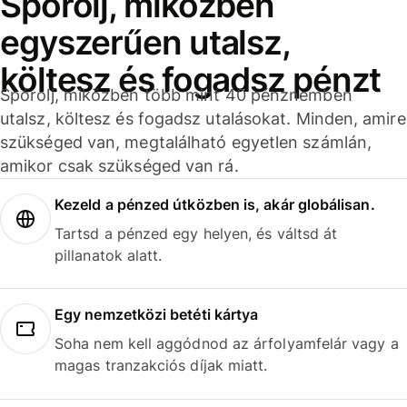
Spórolj, miközben
egyszerűen utalsz,
költesz és fogadsz pénzt
Spórolj, miközben több mint 40 pénznemben
utalsz, költesz és fogadsz utalásokat. Minden, amire
szükséged van, megtalálható egyetlen számlán,
amikor csak szükséged van rá.
Kezeld a pénzed útközben is, akár globálisan.
Tartsd a pénzed egy helyen, és váltsd át
pillanatok alatt.
Egy nemzetközi betéti kártya
Soha nem kell aggódnod az árfolyamfelár vagy a
magas tranzakciós díjak miatt.