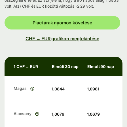
összegnél érte el. Ez azt jelenti, hogy a 90 napos átlag 1,0853
volt. A(z) CHF és EUR közötti változás -2.29 volt.
Piaci árak nyomon követése
CHF → EUR grafikon megtekintése
1 CHF → EUR
Elmúlt 30 nap
Elmúlt 90 nap
Magas
1,0844
1,0981
Alacsony
1,0679
1,0679