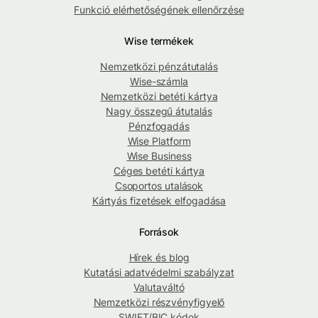
Funkció elérhetőségének ellenőrzése
Wise termékek
Nemzetközi pénzátutalás
Wise-számla
Nemzetközi betéti kártya
Nagy összegű átutalás
Pénzfogadás
Wise Platform
Wise Business
Céges betéti kártya
Csoportos utalások
Kártyás fizetések elfogadása
Források
Hírek és blog
Kutatási adatvédelmi szabályzat
Valutaváltó
Nemzetközi részvényfigyelő
SWIFT/BIC kódok