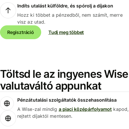
Indíts utalást külföldre, és spórolj a díjakon
Hozz ki többet a pénzedből, nem számít, merre
visz az utad.
Regisztráció
Tudj meg többet
Töltsd le az ingyenes Wise
valutaváltó appunkat
Pénzátutalási szolgáltatók összehasonlítása
A Wise-zal mindig
a piaci középárfolyamot
kapod,
rejtett díjaktól mentesen.