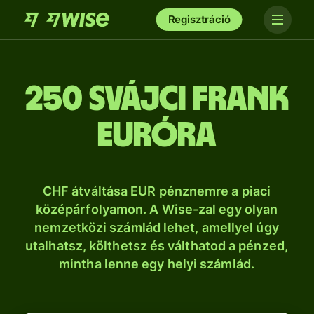
Regisztráció
250 svájci frank
euróra
CHF átváltása EUR pénznemre a piaci
középárfolyamon. A Wise-zal egy olyan
nemzetközi számlád lehet, amellyel úgy
utalhatsz, költhetsz és válthatod a pénzed,
mintha lenne egy helyi számlád.