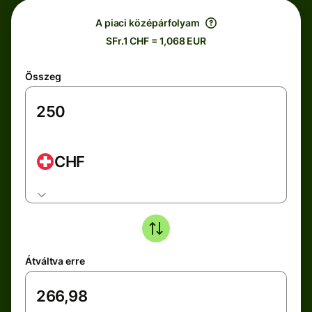
A piaci középárfolyam
SFr.1 CHF = 1,068 EUR
Összeg
CHF
Átváltva erre