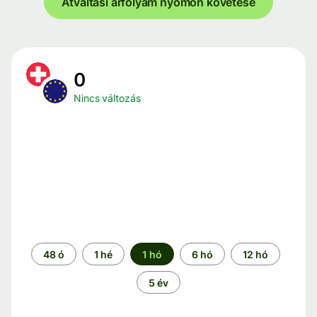
Átváltási árfolyam nyomon követése
0
Nincs változás
Időszak
48 ó
1 hé
1 hó
6 hó
12 hó
5 év