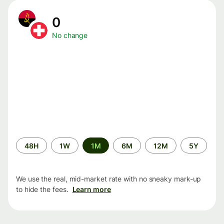
0
No change
Time
48H
1W
1M
6M
12M
5Y
period
We use the real, mid-market rate with no sneaky mark-up
to hide the fees.
Learn more