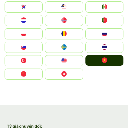
South Korea
Malay
Mexico
Nederland
Norge
Portugal
Polska
România
Россия
Slovensko
Ruoŧŧa
ไทย
Vietnam
Türkiye
United States
中国
中國香港特別行政區
Tỷ giá chuyển đổi: