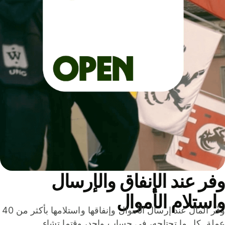
ر عند الإنفاق والإرسال
ستلام الأموال
وفّر المال عند إرسال الأموال وإنفاقها واستلامها بأكثر من 40
لة. كل ما تحتاجه، في حساب واحد، وقتما تشاء.