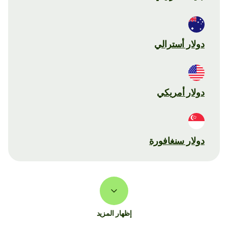
دولار أسترالي
دولار أمريكي
دولار سنغافورة
إظهار المزيد