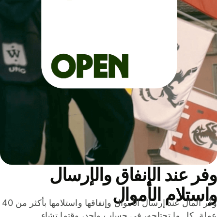
ر عند الإنفاق والإرسال
ستلام الأموال
وفّر المال عند إرسال الأموال وإنفاقها واستلامها بأكثر من 40
لة. كل ما تحتاجه، في حساب واحد، وقتما تشاء.