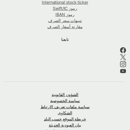
International stock ticker
رموز Swift/IC
رموز IBAN
تنبيهات سعر الصرف
مقارنة أسعار الصرف
تابعنا
الشؤون القانونية
سياسة الخصوصية
سياسة ملفات تعريف الارتباط
الشكاوى
خريطة الموقع حسب البلد
بيان العبودية الحديثة