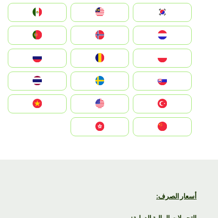
South Korea
Malay
Mexico
Nederland
Norge
Portugal
Polska
România
Россия
Slovensko
Ruoŧŧa
ไทย
Türkiye
United States
Vietnam
中国
中國香港特別行政區
أسعار الصرف:
التحويلات المالية الدولية: