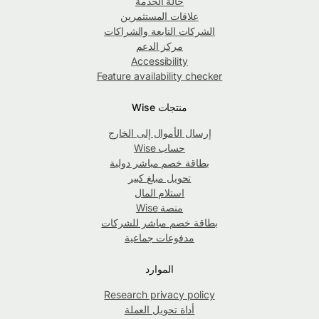
حالة الخدمة
علاقات المستثمرين
الشركات التابعة والشراكات
مركز الدعم
Accessibility
Feature availability checker
منتجات Wise
إرسال الأموال إلى الخارج
حساب Wise
بطاقة خصم مباشر دولية
تحويل مبلغ كبير
استلام المال
منصة Wise
بطاقة خصم مباشر للشركات
مدفوعات جماعية
الموارد
Research privacy policy
أداة تحويل العملة