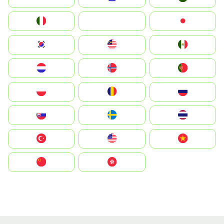
Italia
JA
Japan
South Korea
Malay
Mexico
Nederland
Norge
Portugal
Polska
România
Россия
Slovensko
Ruoŧŧa
ไทย
Türkiye
United States
Vietnam
中国
中國香港特別行政區