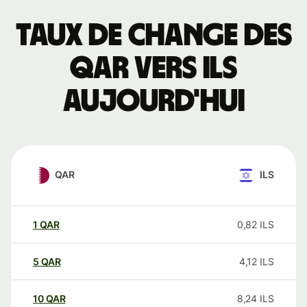
Taux de change des
QAR vers ILS
aujourd'hui
QAR
ILS
1
QAR
0,82
ILS
5
QAR
4,12
ILS
10
QAR
8,24
ILS