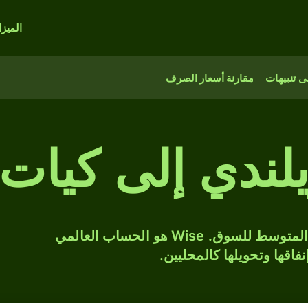
الميز
 تنبيهات
مقارنة أسعار الصرف
يلندي إلى كيات
حوّل NZD إلى MMK بسعر الصرف المتوسط للسوق. Wise هو الحساب العالمي
فاقها وتحويلها كالمحليين.