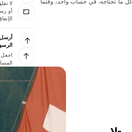
لة. كل ما تحتاجه، في حساب واحد، وقتما
لا تقل
أو رسو
الإنفا
أرسل ا
الرسو
اجعل ل
المسا