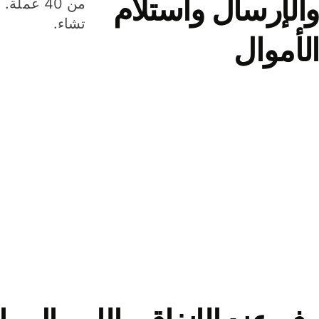
والإرسال واستلام
من 40 عم
تشاء.
الأموال