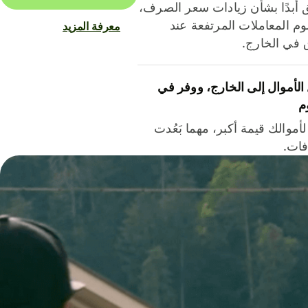
ق أبدًا بشأن زيادات سعر الصرف،
م المعاملات المرتفعة عند
معرفة المزيد
ق في الخارج.
لأموال إلى الخارج، ووفر في
م
أموالك قيمة أكبر، مهما بَعُدت
فات.