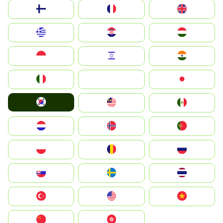
Suomi
France
United Kingdom
Greece
Hrvatska
Magyarország
Indonesia
Israel
India
Italia
JA
Japan
South Korea
Malay
Mexico
Nederland
Norge
Portugal
Polska
România
Россия
Slovensko
Ruoŧŧa
ไทย
Türkiye
United States
Vietnam
中国
中國香港特別行政區