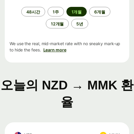
기
48시간
1주
1개월
6개월
간
12개월
5년
We use the real, mid-market rate with no sneaky mark-up
to hide the fees.
Learn more
오늘의 NZD → MMK 환
율