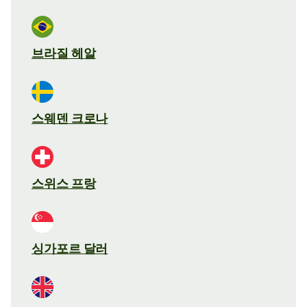
브라질 헤알
스웨덴 크로나
스위스 프랑
싱가포르 달러