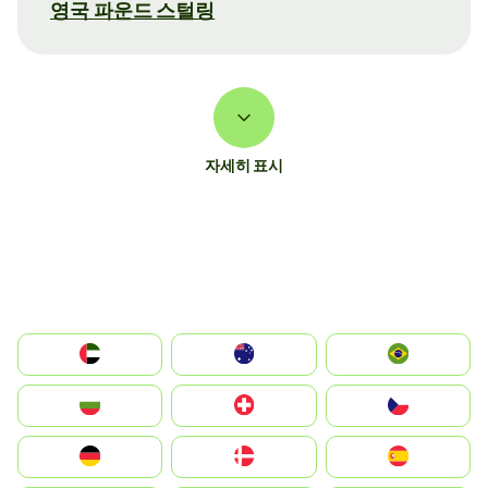
영국 파운드 스털링
자세히 표시
الإمارات العربية المتحدة
Australia
Brazil
България
Switzerland
Czechia
Deutschland
Denmark
España