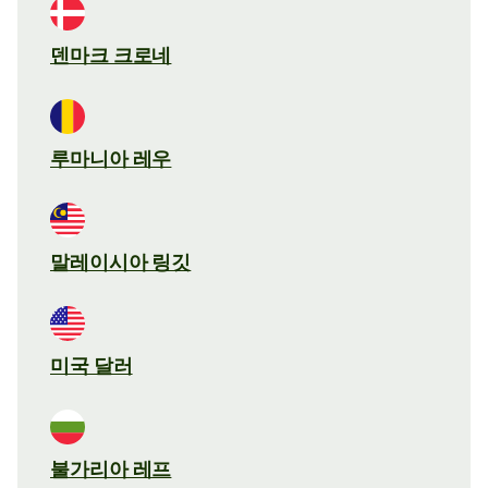
덴마크 크로네
루마니아 레우
말레이시아 링깃
미국 달러
불가리아 레프