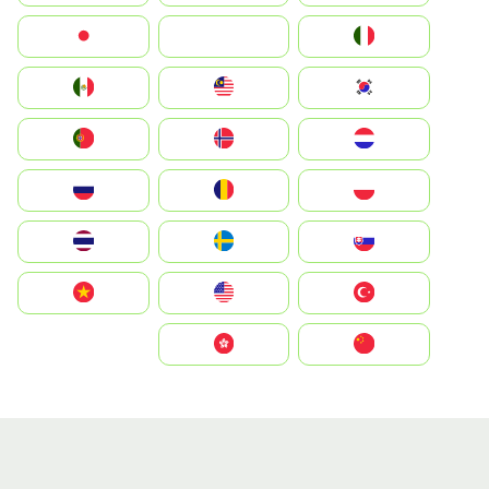
Italia
JA
Japan
South Korea
Malay
Mexico
Nederland
Norge
Portugal
Polska
România
Россия
Slovensko
Ruoŧŧa
ไทย
Türkiye
United States
Vietnam
中国
中國香港特別行政區