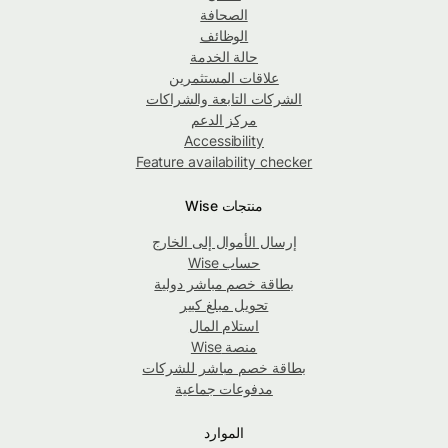
الصحافة
الوظائف
حالة الخدمة
علاقات المستثمرين
الشركات التابعة والشراكات
مركز الدعم
Accessibility
Feature availability checker
منتجات Wise
إرسال الأموال إلى الخارج
حساب Wise
بطاقة خصم مباشر دولية
تحويل مبلغ كبير
استلام المال
منصة Wise
بطاقة خصم مباشر للشركات
مدفوعات جماعية
الموارد