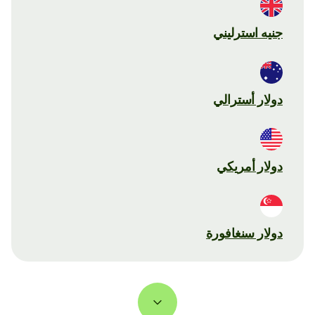
جنيه استرليني
دولار أسترالي
دولار أمريكي
دولار سنغافورة