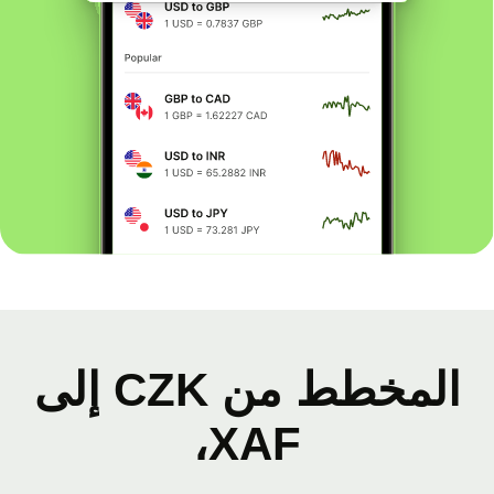
المخطط من CZK إلى
XAF،