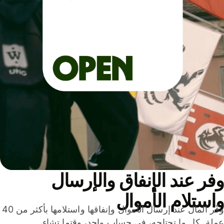
ر عند الإنفاق والإرسال
ستلام الأموال
وفّر المال عند إرسال الأموال وإنفاقها واستلامها بأكثر من 40
لة. كل ما تحتاجه، في حساب واحد، وقتما تشاء.