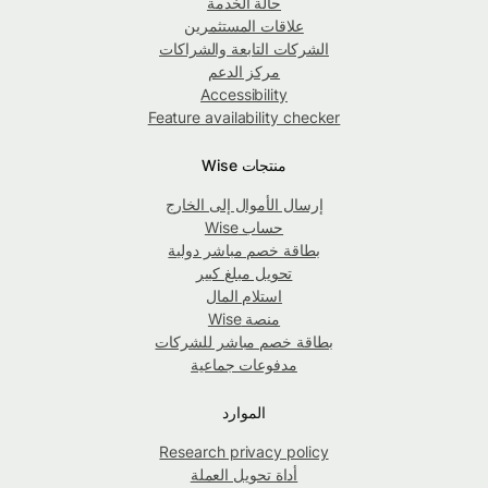
حالة الخدمة
علاقات المستثمرين
الشركات التابعة والشراكات
مركز الدعم
Accessibility
Feature availability checker
منتجات Wise
إرسال الأموال إلى الخارج
حساب Wise
بطاقة خصم مباشر دولية
تحويل مبلغ كبير
استلام المال
منصة Wise
بطاقة خصم مباشر للشركات
مدفوعات جماعية
الموارد
Research privacy policy
أداة تحويل العملة