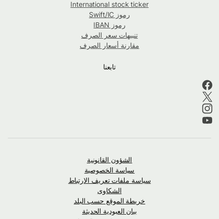
International stock ticker
رموز Swift/IC
رموز IBAN
تنبيهات سعر الصرف
مقارنة أسعار الصرف
تابعنا
الشؤون القانونية
سياسة الخصوصية
سياسة ملفات تعريف الارتباط
الشكاوى
خريطة الموقع حسب البلد
بيان العبودية الحديثة