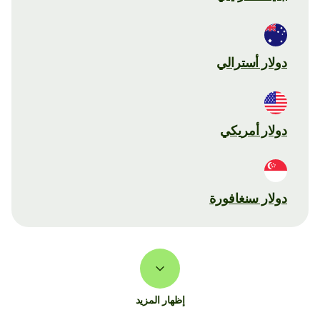
دولار أسترالي
دولار أمريكي
دولار سنغافورة
إظهار المزيد