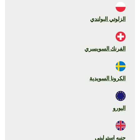
الزلوتي البولندي
الفرنك السويسري
الكرونا السويدية
اليورو
جنيه استرليني