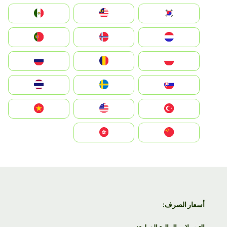
South Korea
Malay
Mexico
Nederland
Norge
Portugal
Polska
România
Россия
Slovensko
Ruoŧŧa
ไทย
Türkiye
United States
Vietnam
中国
中國香港特別行政區
أسعار الصرف: