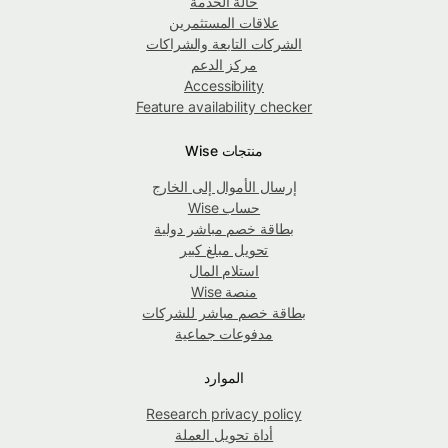
حالة الخدمة
علاقات المستثمرين
الشركات التابعة والشراكات
مركز الدعم
Accessibility
Feature availability checker
منتجات Wise
إرسال الأموال إلى الخارج
حساب Wise
بطاقة خصم مباشر دولية
تحويل مبلغ كبير
استلام المال
منصة Wise
بطاقة خصم مباشر للشركات
مدفوعات جماعية
الموارد
Research privacy policy
أداة تحويل العملة