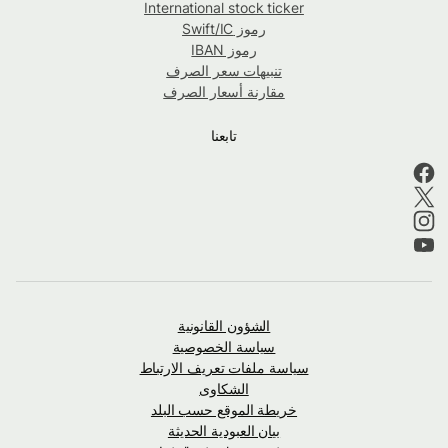
International stock ticker
رموز Swift/IC
رموز IBAN
تنبيهات سعر الصرف
مقارنة أسعار الصرف
تابعنا
الشؤون القانونية
سياسة الخصوصية
سياسة ملفات تعريف الارتباط
الشكاوى
خريطة الموقع حسب البلد
بيان العبودية الحديثة