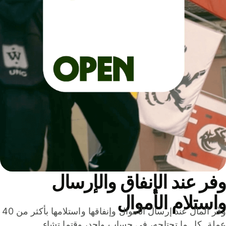
ر عند الإنفاق والإرسال
ستلام الأموال
وفّر المال عند إرسال الأموال وإنفاقها واستلامها بأكثر من 40
لة. كل ما تحتاجه، في حساب واحد، وقتما تشاء.