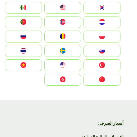
South Korea
Malay
Mexico
Nederland
Norge
Portugal
Polska
România
Россия
Slovensko
Ruoŧŧa
ไทย
Türkiye
United States
Vietnam
中国
中國香港特別行政區
أسعار الصرف:
التحويلات المالية الدولية: