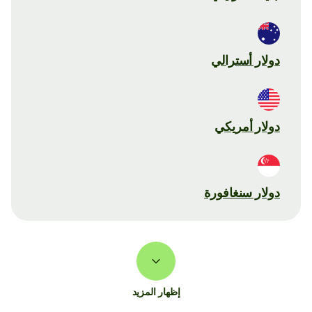
دولار أسترالي
دولار أمريكي
دولار سنغافورة
إظهار المزيد