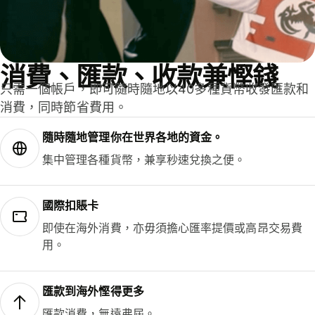
消費、匯款、收款兼慳錢
只需一個帳戶，即可隨時隨地以40多種貨幣收發匯款和
消費，同時節省費用。
隨時隨地管理你在世界各地的資金。
集中管理各種貨幣，兼享秒速兌換之便。
國際扣賬卡
即使在海外消費，亦毋須擔心匯率提價或高昂交易費
用。
匯款到海外慳得更多
匯款消費，無遠弗屆。