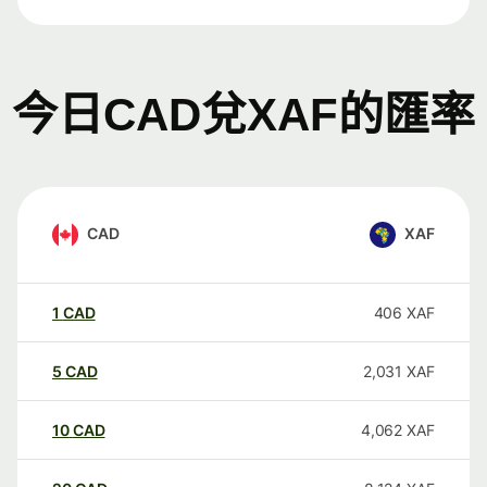
今日CAD兌XAF的匯率
CAD
XAF
1
CAD
406
XAF
5
CAD
2,031
XAF
10
CAD
4,062
XAF