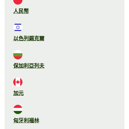
人民幣
以色列錫克爾
保加利亞列夫
加元
匈牙利福林