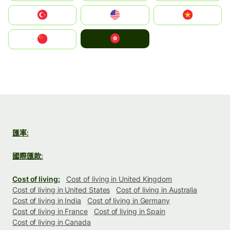
Türkiye
United States
Vietnam
中國香港特別行政區
中国
匯率:
國際匯款:
Cost of living:
Cost of living in United Kingdom
Cost of living in United States
Cost of living in Australia
Cost of living in India
Cost of living in Germany
Cost of living in France
Cost of living in Spain
Cost of living in Canada