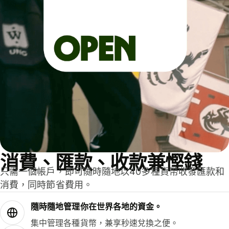
消費、匯款、收款兼慳錢
只需一個帳戶，即可隨時隨地以40多種貨幣收發匯款和
消費，同時節省費用。
隨時隨地管理你在世界各地的資金。
集中管理各種貨幣，兼享秒速兌換之便。