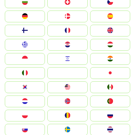
България
Switzerland
Czechia
Deutschland
Denmark
España
Suomi
France
United Kingdom
Greece
Hrvatska
Magyarország
Indonesia
Israel
India
Italia
JA
Japan
South Korea
Malay
Mexico
Nederland
Norge
Portugal
Polska
România
Россия
Slovensko
Ruoŧŧa
ไทย