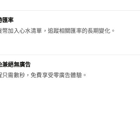
時匯率
貨幣加入心水清單，追蹤相關匯率的長期變化。
免兼絕無廣告
程只需數秒，免費享受零廣告體驗。