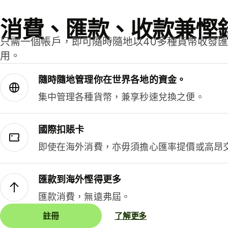
消費、匯款、收款兼慳
只需一個帳戶，即可隨時隨地以40多種貨幣收發
用。
隨時隨地管理你在世界各地的資金。
集中管理各種貨幣，兼享秒速兌換之便。
國際扣賬卡
即使在海外消費，亦毋須擔心匯率提價或高昂
匯款到海外慳得更多
匯款消費，無遠弗屆。
註冊
了解更多