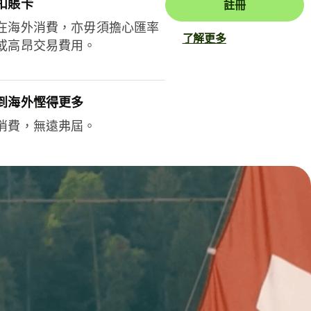
扣賬卡
註冊
在海外消費，亦毋須擔心匯率
了解更多
或高昂交易費用。
到海外慳得更多
消費，無遠弗屆。