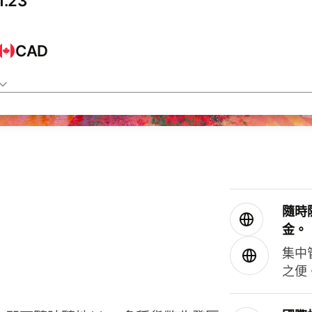
CAD
隨時
金。
集中
之便