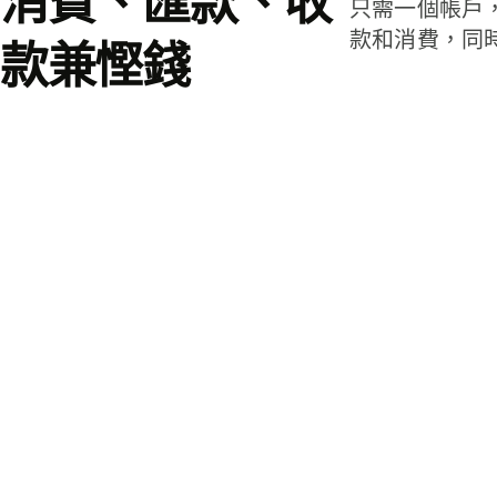
消費、匯款、收
只需一個帳戶
款和消費，同
款兼慳錢