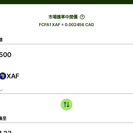
市場匯率中間價
FCFA1 XAF = 0.002456 CAD
額
XAF
換至