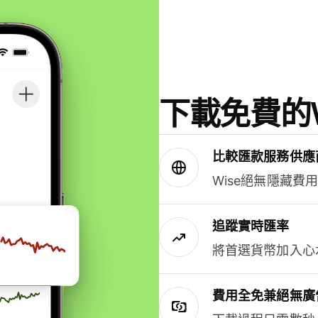
下載免費的W
比較匯款服務供應
Wise絕無隱藏費
追蹤實時匯率
將首選貨幣加入心
費用全免兼絕無廣