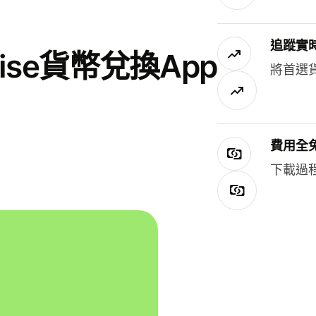
追蹤實
se貨幣兌換App
將首選
費用全
下載過