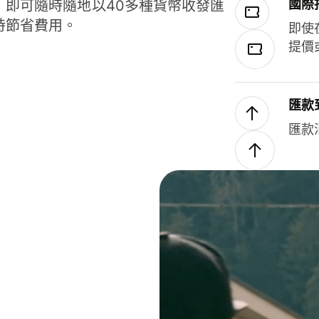
國際
，即可隨時隨地以40多種貨幣收發匯
時節省費用。
即使
提價
匯款
匯款