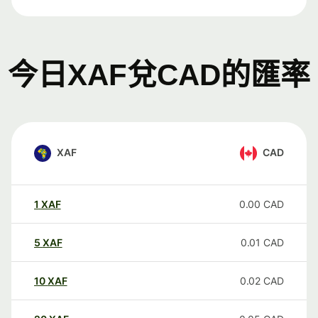
今日XAF兌CAD的匯率
XAF
CAD
1
XAF
0.00
CAD
5
XAF
0.01
CAD
10
XAF
0.02
CAD