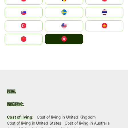
Slovensko
Ruoŧŧa
ไทย
Türkiye
United States
Vietnam
中國香港特別行政區
中国
匯率:
國際匯款:
Cost of living:
Cost of living in United Kingdom
Cost of living in United States
Cost of living in Australia