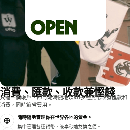
消費、匯款、收款兼慳錢
只需一個帳戶，即可隨時隨地以40多種貨幣收發匯款和
消費，同時節省費用。
隨時隨地管理你在世界各地的資金。
集中管理各種貨幣，兼享秒速兌換之便。