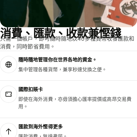
消費、匯款、收款兼慳錢
只需一個帳戶，即可隨時隨地以40多種貨幣收發匯款和
消費，同時節省費用。
隨時隨地管理你在世界各地的資金。
集中管理各種貨幣，兼享秒速兌換之便。
國際扣賬卡
即使在海外消費，亦毋須擔心匯率提價或高昂交易費
用。
匯款到海外慳得更多
匯款消費，無遠弗屆。