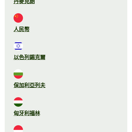
丹麥克朗
人民幣
以色列錫克爾
保加利亞列夫
匈牙利福林