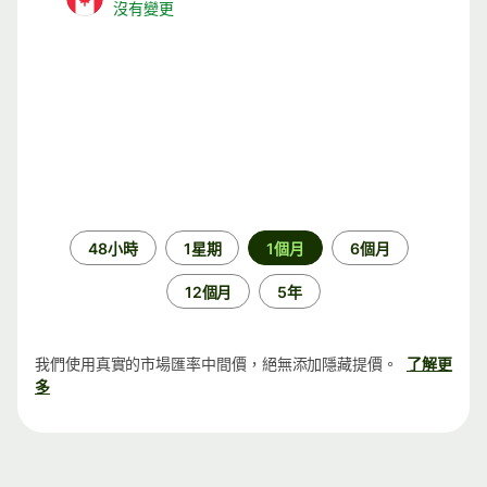
沒有變更
時
48小時
1星期
1個月
6個月
段
12個月
5年
我們使用真實的市場匯率中間價，絕無添加隱藏提價。
了解更
多