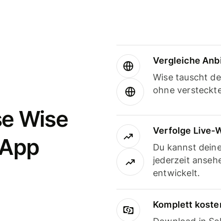
Vergleiche Anb
Wise tauscht d
ohne versteckt
se Wise
Verfolge Live-
-App
Du kannst dein
jederzeit anseh
entwickelt.
Komplett koste