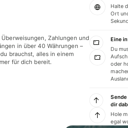
Halte 
Ort und
Sekund
i Überweisungen, Zahlungen und
Eine i
ängen in über 40 Währungen –
Du mus
 du brauchst, alles in einem
Aufsch
mer für dich bereit.
oder h
machen
Ausland
Sende 
dir da
Hole m
egal w