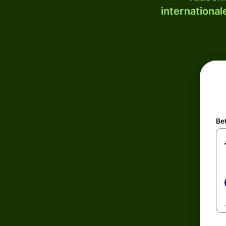
internationa
Be