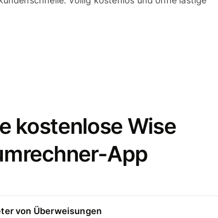
undenschnelle. Völlig kostenlos und ohne lästige
e kostenlose Wise
umrechner-App
eter von Überweisungen