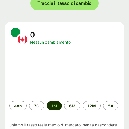
Traccia il tasso di cambio
0
Nessun cambiamento
Periodo
48h
7G
1M
6M
12M
5A
di
tempo
Usiamo il tasso reale medio di mercato, senza nascondere