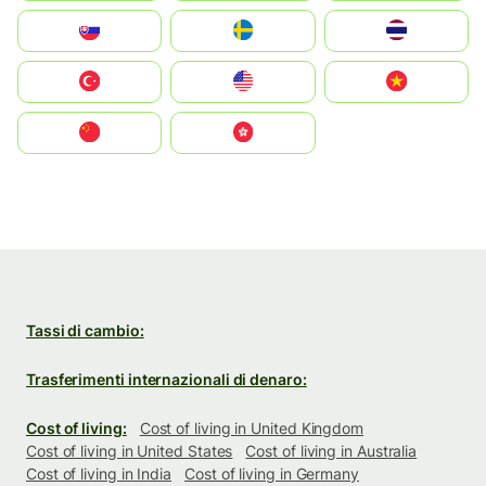
Slovensko
Ruoŧŧa
ไทย
Türkiye
United States
Vietnam
中国
中國香港特別行政區
Tassi di cambio:
Trasferimenti internazionali di denaro:
Cost of living:
Cost of living in United Kingdom
Cost of living in United States
Cost of living in Australia
Cost of living in India
Cost of living in Germany