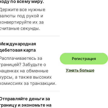
ходу по всему миру.
Держите все нужные
валюты под рукой и
конвертируйте их за
считаные секунды.
Международная
дебетовая карта
Расплачиваетесь за
Регистрация
границей? Забудьте о
Узнать больше
наценках на обменные
курсы, а также высоких
комиссиях за транзакции.
Отправляйте деньги за
границу и экономьте на