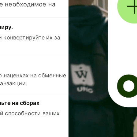
се необходимое на
миру.
 конвертируйте их за
 о наценках на обменные
ранзакции.
мьте на сборах
й способности ваших