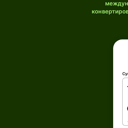
междун
конвертиров
Су