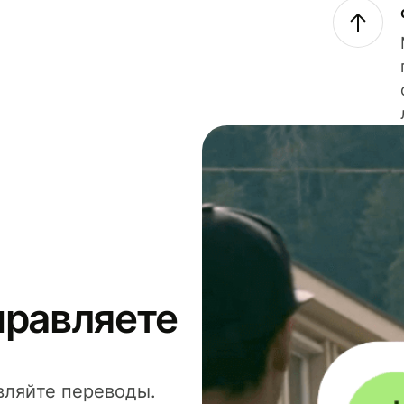
правляете
вляйте переводы.