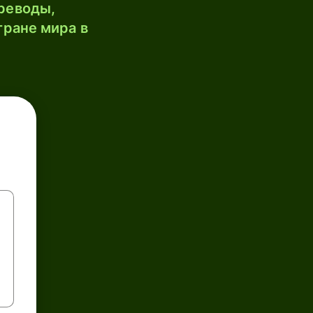
реводы,
тране мира в