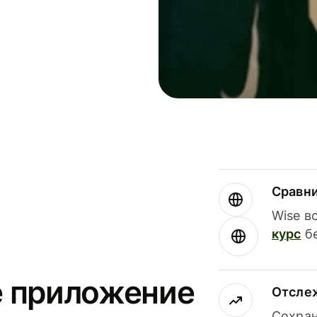
Сравн
Wise в
курс
бе
е приложение
Отсле
Сохран