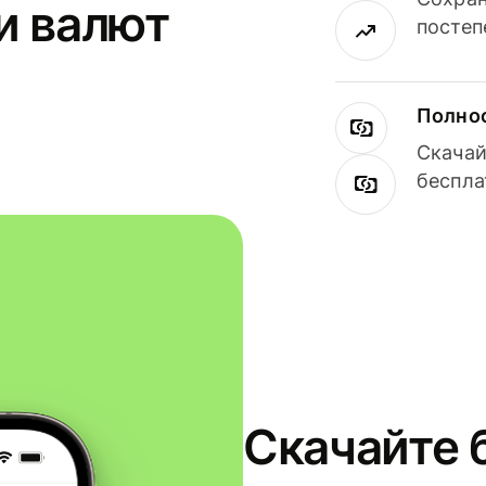
и валют
постеп
Полнос
Скачай
беспла
Скачайте 