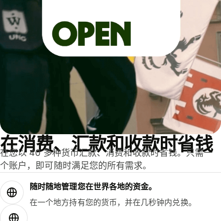
在消费、汇款和收款时省钱
在您以 40 多种货币汇款、消费和收款时省钱。只需一
个账户，即可随时满足您的所有需求。
随时随地管理您在世界各地的资金。
在一个地方持有您的货币，并在几秒钟内兑换。