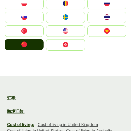
Polska
România
Россия
Slovensko
Ruoŧŧa
ไทย
Türkiye
United States
Vietnam
中国
中國香港特別行政區
汇率:
跨境汇款:
Cost of living:
Cost of living in United Kingdom
Cost of living in United States
Cost of living in Australia