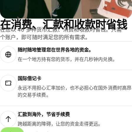
在消费、汇款和收款时省钱
在您以 40 多种货币汇款、消费和收款时省钱。只需一
个账户，即可随时满足您的所有需求。
随时随地管理您在世界各地的资金。
在一个地方持有您的货币，并在几秒钟内兑换。
国际借记卡
永远不用担心汇率加价，也不必担心在国外消费时高昂
的交易手续费。
汇款到海外，节省手续费
跨越距离的障碍，让您的资金走得更远。