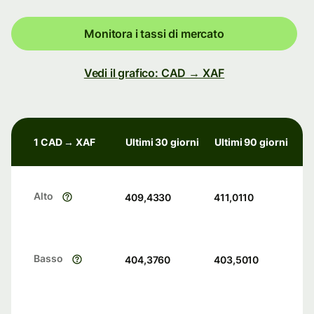
Monitora i tassi di mercato
Vedi il grafico: CAD → XAF
1 CAD → XAF
Ultimi 30 giorni
Ultimi 90 giorni
Alto
409,4330
411,0110
Basso
404,3760
403,5010