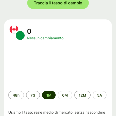
Traccia il tasso di cambio
0
Nessun cambiamento
Periodo
48h
7G
1M
6M
12M
5A
di
tempo
Usiamo il tasso reale medio di mercato, senza nascondere