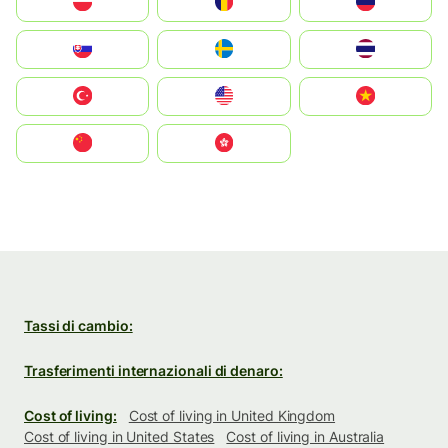
Polska
România
Россия
Slovensko
Ruoŧŧa
ไทย
Türkiye
United States
Vietnam
中国
中國香港特別行政區
Tassi di cambio:
Trasferimenti internazionali di denaro:
Cost of living:
Cost of living in United Kingdom
Cost of living in United States
Cost of living in Australia