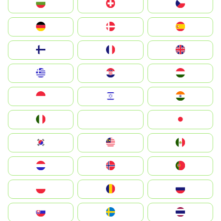
България
Switzerland
Czechia
Deutschland
Denmark
España
Suomi
France
United Kingdom
Greece
Hrvatska
Magyarország
Indonesia
Israel
India
Italia
JA
Japan
South Korea
Malay
Mexico
Nederland
Norge
Portugal
Polska
România
Россия
Slovensko
Ruoŧŧa
ไทย