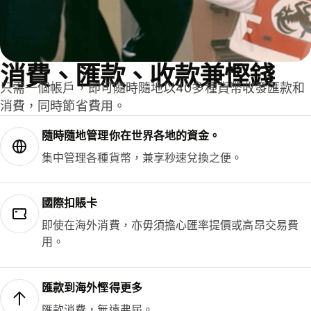
消費、匯款、收款兼慳錢
只需一個帳戶，即可隨時隨地以40多種貨幣收發匯款和
消費，同時節省費用。
隨時隨地管理你在世界各地的資金。
集中管理各種貨幣，兼享秒速兌換之便。
國際扣賬卡
即使在海外消費，亦毋須擔心匯率提價或高昂交易費
用。
匯款到海外慳得更多
匯款消費，無遠弗屆。