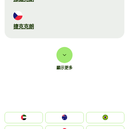
捷克克朗
顯示更多
الإمارات العربية المتحدة
Australia
Brazil