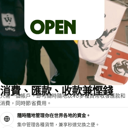
消費、匯款、收款兼慳錢
只需一個帳戶，即可隨時隨地以40多種貨幣收發匯款和
消費，同時節省費用。
隨時隨地管理你在世界各地的資金。
集中管理各種貨幣，兼享秒速兌換之便。