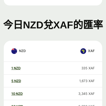
今日NZD兌XAF的匯率
NZD
XAF
1
NZD
335
XAF
5
NZD
1,673
XAF
10
NZD
3,345
XAF