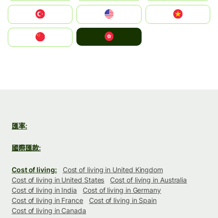
Türkiye
United States
Vietnam
中國香港特別行政區
中国
匯率:
國際匯款:
Cost of living:
Cost of living in United Kingdom
Cost of living in United States
Cost of living in Australia
Cost of living in India
Cost of living in Germany
Cost of living in France
Cost of living in Spain
Cost of living in Canada