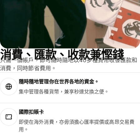
消費、匯款、收款兼慳錢
只需一個帳戶，即可隨時隨地以40多種貨幣收發匯款和
消費，同時節省費用。
隨時隨地管理你在世界各地的資金。
集中管理各種貨幣，兼享秒速兌換之便。
國際扣賬卡
即使在海外消費，亦毋須擔心匯率提價或高昂交易費
用。