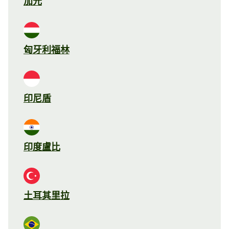
加元
匈牙利福林
印尼盾
印度盧比
土耳其里拉