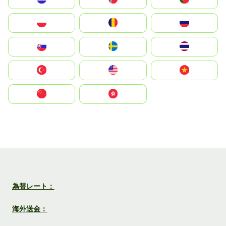
Polska
România
Россия
Slovensko
Ruoŧŧa
ไทย
Türkiye
United States
Vietnam
中国
中國香港特別行政區
為替レート：
海外送金：