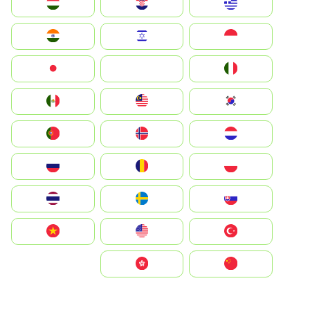
Greece
Hrvatska
Magyarország
Indonesia
Israel
India
Italia
JA
Japan
South Korea
Malay
Mexico
Nederland
Norge
Portugal
Polska
România
Россия
Slovensko
Ruoŧŧa
ไทย
Türkiye
United States
Vietnam
中国
中國香港特別行政區