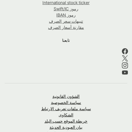
International stock ticker
رموز Swift/IC
رموز IBAN
تنبيهات سعر الصرف
مقارنة أسعار الصرف
تابعنا
الشؤون القانونية
سياسة الخصوصية
سياسة ملفات تعريف الارتباط
الشكاوى
خريطة الموقع حسب البلد
بيان العبودية الحديثة