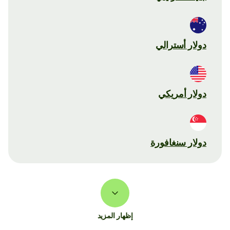
دولار أسترالي
دولار أمريكي
دولار سنغافورة
إظهار المزيد