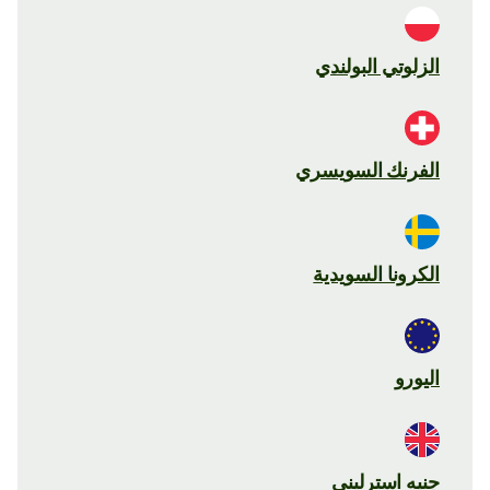
الزلوتي البولندي
الفرنك السويسري
الكرونا السويدية
اليورو
جنيه استرليني