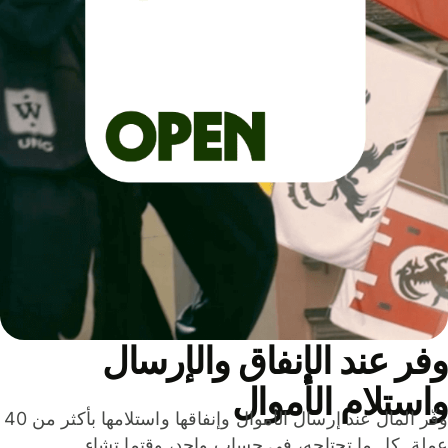
ر عند الإنفاق والإرسال
ستلام الأموال
وفّر المال عند إرسال الأموال وإنفاقها واستلامها بأكثر من 40
لة. كل ما تحتاجه، في حساب واحد، وقتما تشاء.