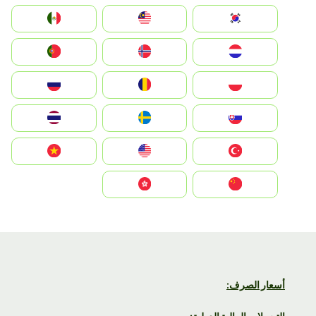
South Korea
Malay
Mexico
Nederland
Norge
Portugal
Polska
România
Россия
Slovensko
Ruoŧŧa
ไทย
Türkiye
United States
Vietnam
中国
中國香港特別行政區
أسعار الصرف: