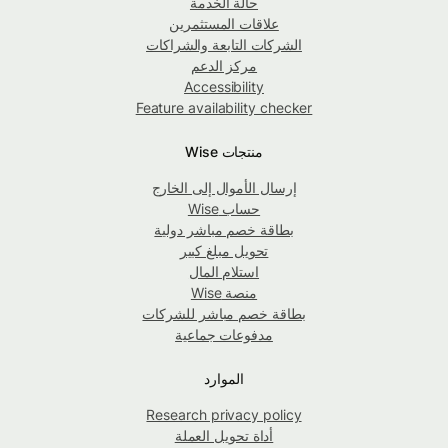
حالة الخدمة
علاقات المستثمرين
الشركات التابعة والشراكات
مركز الدعم
Accessibility
Feature availability checker
منتجات Wise
إرسال الأموال إلى الخارج
حساب Wise
بطاقة خصم مباشر دولية
تحويل مبلغ كبير
استلام المال
منصة Wise
بطاقة خصم مباشر للشركات
مدفوعات جماعية
الموارد
Research privacy policy
أداة تحويل العملة