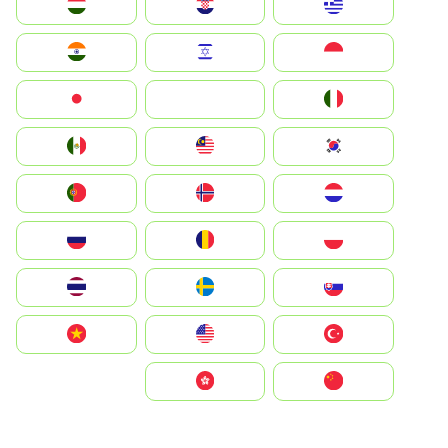
Greece
Hrvatska
Magyarország
Indonesia
Israel
India
Italia
JA
Japan
South Korea
Malay
Mexico
Nederland
Norge
Portugal
Polska
România
Россия
Slovensko
Ruoŧŧa
ไทย
Türkiye
United States
Vietnam
中国
中國香港特別行政區