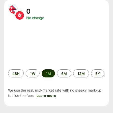
0
No change
Time
48H
1W
1M
6M
12M
5Y
period
We use the real, mid-market rate with no sneaky mark-up
to hide the fees.
Learn more