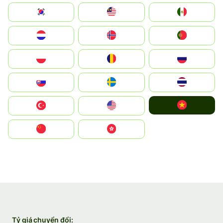
South Korea
Malay
Mexico
Nederland
Norge
Portugal
Polska
România
Россия
Slovensko
Ruoŧŧa
ไทย
Vietnam
Türkiye
United States
中国
中國香港特別行政區
Tỷ giá chuyển đổi: