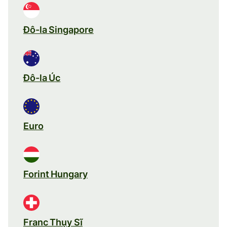
Đô-la Singapore
Đô-la Úc
Euro
Forint Hungary
Franc Thụy Sĩ