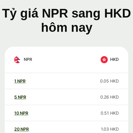
Tỷ giá NPR sang HKD
hôm nay
NPR
HKD
1
NPR
0.05
HKD
5
NPR
0.26
HKD
10
NPR
0.51
HKD
20
NPR
1.03
HKD