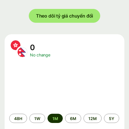
Theo dõi tỷ giá chuyển đổi
0
No change
Time
48H
1W
1M
6M
12M
5Y
period