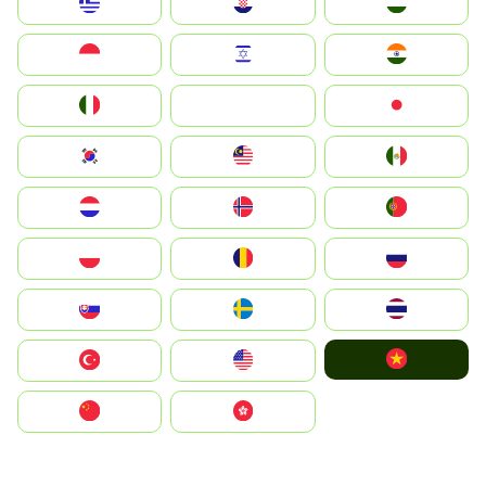
Greece
Hrvatska
Magyarország
Indonesia
Israel
India
Italia
JA
Japan
South Korea
Malay
Mexico
Nederland
Norge
Portugal
Polska
România
Россия
Slovensko
Ruoŧŧa
ไทย
Vietnam
Türkiye
United States
中国
中國香港特別行政區