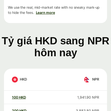
We use the real, mid-market rate with no sneaky mark-up
to hide the fees.
Learn more
Tỷ giá HKD sang NPR
hôm nay
HKD
NPR
100
HKD
1,941.90
NPR
200
HKD
3,883.80
NPR