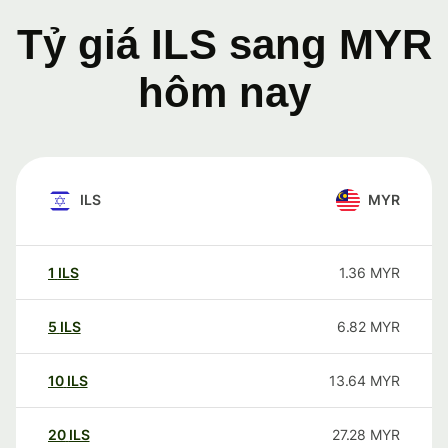
Tỷ giá ILS sang MYR
hôm nay
ILS
MYR
1
ILS
1.36
MYR
5
ILS
6.82
MYR
10
ILS
13.64
MYR
20
ILS
27.28
MYR