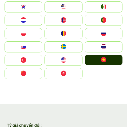
South Korea
Malay
Mexico
Nederland
Norge
Portugal
Polska
România
Россия
Slovensko
Ruoŧŧa
ไทย
Vietnam
Türkiye
United States
中国
中國香港特別行政區
Tỷ giá chuyển đổi: