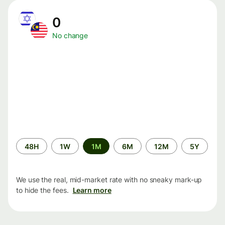
0
No change
Time
48H
1W
1M
6M
12M
5Y
period
We use the real, mid-market rate with no sneaky mark-up
to hide the fees.
Learn more