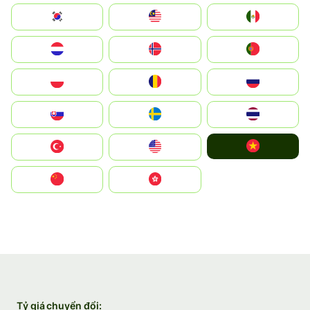
South Korea
Malay
Mexico
Nederland
Norge
Portugal
Polska
România
Россия
Slovensko
Ruoŧŧa
ไทย
Vietnam
Türkiye
United States
中国
中國香港特別行政區
Tỷ giá chuyển đổi: