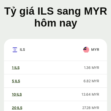
Tỷ giá ILS sang MYR
hôm nay
ILS
MYR
1
ILS
1.36
MYR
5
ILS
6.82
MYR
10
ILS
13.64
MYR
20
ILS
27.28
MYR