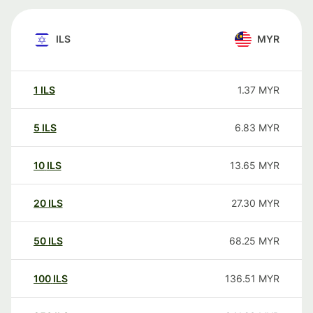
ILS
MYR
1
ILS
1.37
MYR
5
ILS
6.83
MYR
10
ILS
13.65
MYR
20
ILS
27.30
MYR
50
ILS
68.25
MYR
100
ILS
136.51
MYR