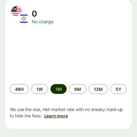
0
No change
Time
48H
1W
1M
6M
12M
5Y
period
We use the real, mid-market rate with no sneaky mark-up
to hide the fees.
Learn more