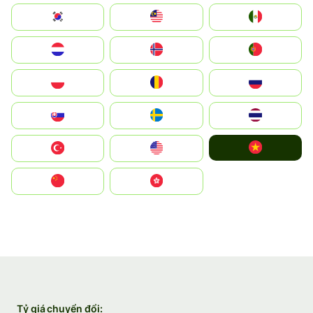
South Korea
Malay
Mexico
Nederland
Norge
Portugal
Polska
România
Россия
Slovensko
Ruoŧŧa
ไทย
Vietnam
Türkiye
United States
中国
中國香港特別行政區
Tỷ giá chuyển đổi: