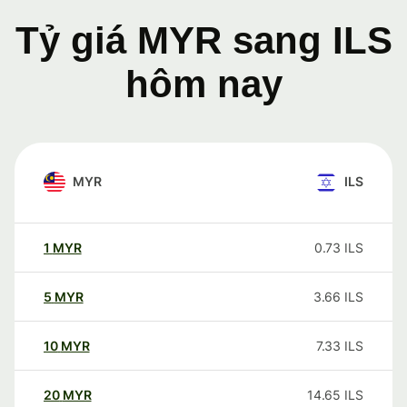
Tỷ giá MYR sang ILS
hôm nay
MYR
ILS
1
MYR
0.73
ILS
5
MYR
3.66
ILS
10
MYR
7.33
ILS
20
MYR
14.65
ILS