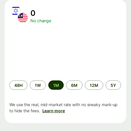
0
No change
Time
48H
1W
1M
6M
12M
5Y
period
We use the real, mid-market rate with no sneaky mark-up
to hide the fees.
Learn more