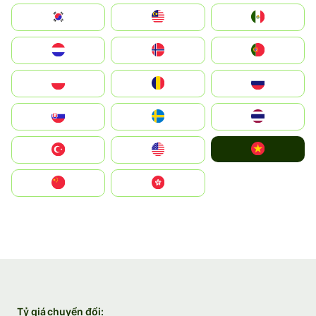
South Korea
Malay
Mexico
Nederland
Norge
Portugal
Polska
România
Россия
Slovensko
Ruoŧŧa
ไทย
Vietnam
Türkiye
United States
中国
中國香港特別行政區
Tỷ giá chuyển đổi: