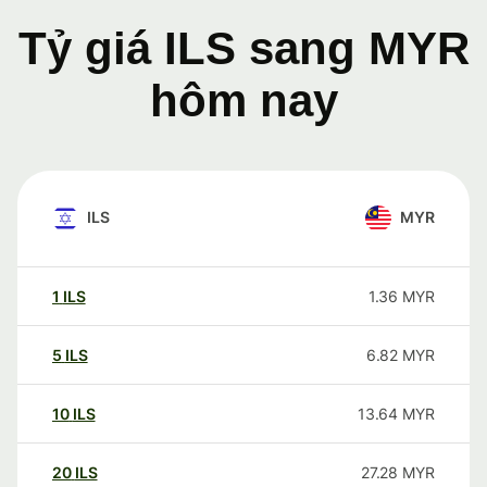
Tỷ giá ILS sang MYR
hôm nay
ILS
MYR
1
ILS
1.36
MYR
5
ILS
6.82
MYR
10
ILS
13.64
MYR
20
ILS
27.28
MYR