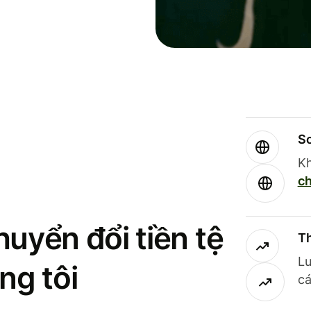
So
Kh
ch
uyển đổi tiền tệ
Th
Lư
ng tôi
cá