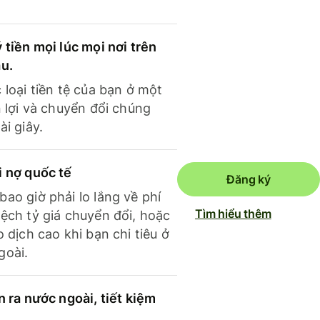
 tiền mọi lúc mọi nơi trên
ầu.
 loại tiền tệ của bạn ở một
n lợi và chuyển đổi chúng
ài giây.
i nợ quốc tế
Đăng ký
ao giờ phải lo lắng về phí
Tìm hiểu thêm
ệch tỷ giá chuyển đổi, hoặc
o dịch cao khi bạn chi tiêu ở
goài.
n ra nước ngoài, tiết kiệm