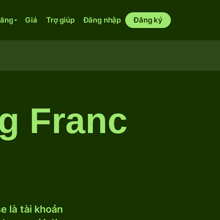
năng
Giá
Trợ giúp
Đăng nhập
Đăng ký
g Franc
 là tài khoản