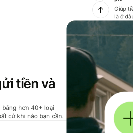
Giúp ti
là ở đâ
gửi tiền và
ền bằng hơn 40+ loại
bất cứ khi nào bạn cần.