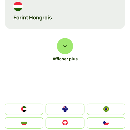
Forint Hongrois
Afficher plus
الإمارات العربية المتحدة
Australia
Brazil
България
Switzerland
Czechia