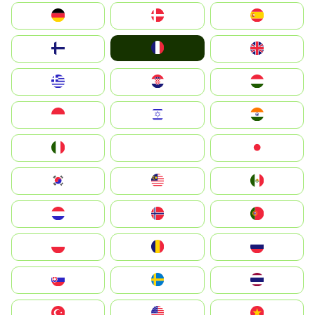
Deutschland
Denmark
España
France
Suomi
United Kingdom
Greece
Hrvatska
Magyarország
Indonesia
Israel
India
Italia
JA
Japan
South Korea
Malay
Mexico
Nederland
Norge
Portugal
Polska
România
Россия
Slovensko
Ruoŧŧa
ไทย
Türkiye
United States
Vietnam