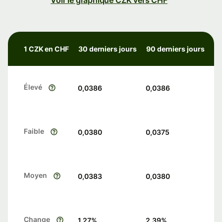
Voir le graphique CZK vers CHF
1 CZK en CHF
30 derniers jours
90 derniers jours
Élevé
0,0386
0,0386
Faible
0,0380
0,0375
Moyen
0,0383
0,0380
Change
1.27
%
2.39
%