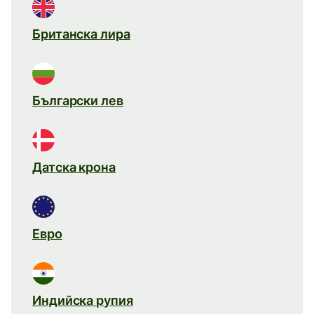
Британска лира
Български лев
Датска крона
Евро
Индийска рупия