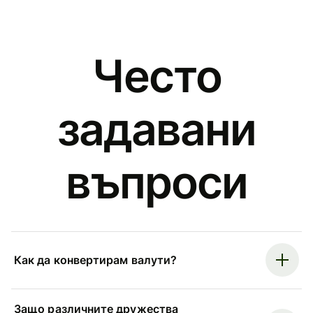
Често
задавани
въпроси
Как да конвертирам валути?
Защо различните дружества