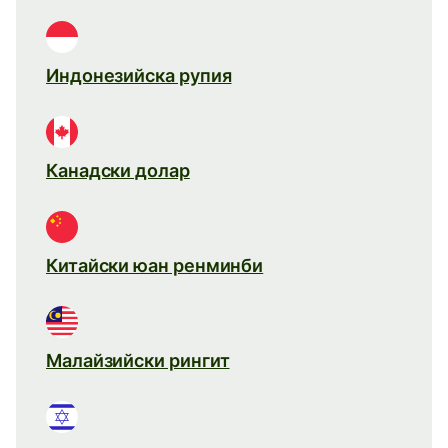
Индонезийска рупия
Канадски долар
Китайски юан ренминби
Малайзийски рингит