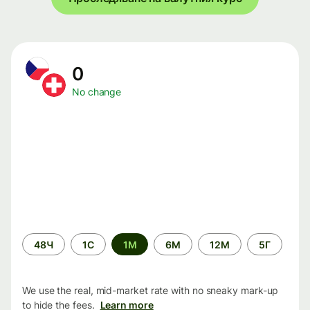
0
No change
Time
48Ч
1С
1М
6М
12М
5Г
period
We use the real, mid-market rate with no sneaky mark-up
to hide the fees.
Learn more