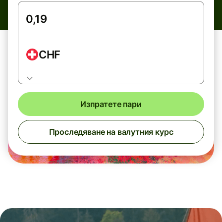
CHF
Изпратете пари
Проследяване на валутния курс