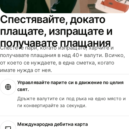
Спестявайте, докато
плащате, изпращате и
получавате плащания
Спестете пари, когато изпращате, харчите и
получавате плащания в над 40+ валути. Всичко,
от което се нуждаете, в една сметка, когато
имате нужда от нея.
Управлявайте парите си в движение по целия
свят.
Дръжте валутите си под ръка на едно място и
ги конвертирайте за секунди.
Международна дебитна карта