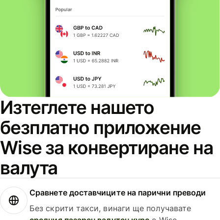
Изтеглете нашето
безплатно приложение
Wise за конвертиране на
валута
Сравнете доставчиците на парични преводи
Без скрити такси, винаги ще получавате
средния пазарен валутен курс
с Wise.