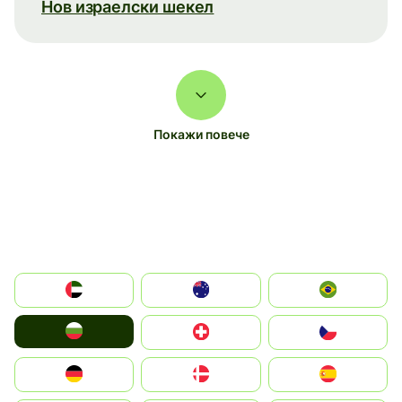
Нов израелски шекел
Покажи повече
الإمارات العربية المتحدة
Australia
Brazil
България
Switzerland
Czechia
Deutschland
Denmark
España