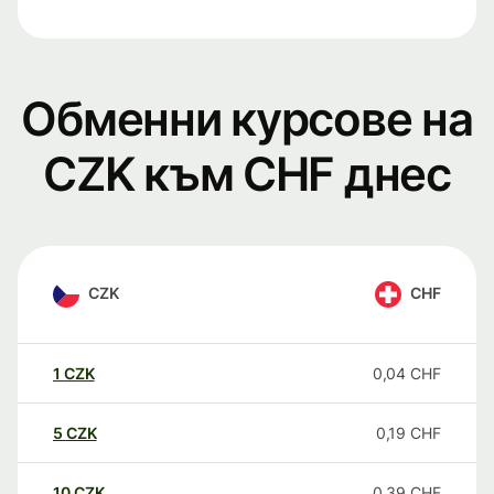
Обменни курсове на
CZK към CHF днес
CZK
CHF
1
CZK
0,04
CHF
5
CZK
0,19
CHF
10
CZK
0,39
CHF