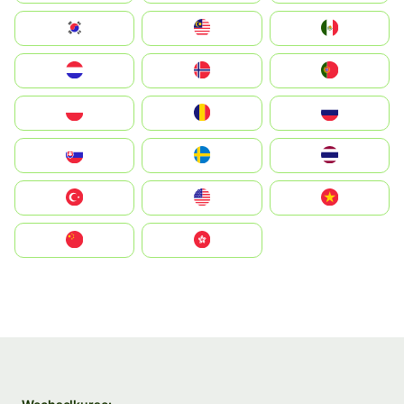
South Korea
Malay
Mexico
Nederland
Norge
Portugal
Polska
România
Россия
Slovensko
Ruoŧŧa
ไทย
Türkiye
United States
Vietnam
中国
中國香港特別行政區