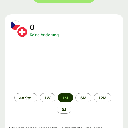
0
Keine Änderung
Zeitraum
48 Std.
1W
1M
6M
12M
5J