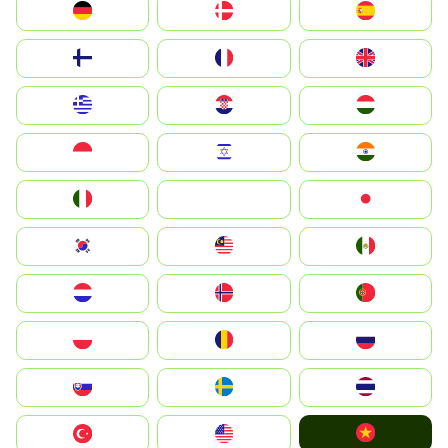
Deutschland
Denmark
España
Suomi
France
United Kingdom
Greece
Hrvatska
Magyarország
Indonesia
Israel
India
Italia
JA
Japan
South Korea
Malay
Mexico
Nederland
Norge
Portugal
Polska
România
Россия
Slovensko
Ruoŧŧa
ไทย
Vietnam
Türkiye
United States