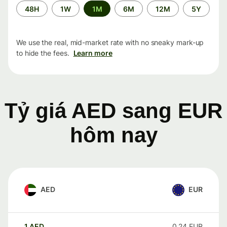
Time
48H
1W
1M
6M
12M
5Y
period
We use the real, mid-market rate with no sneaky mark-up
to hide the fees.
Learn more
Tỷ giá AED sang EUR
hôm nay
AED
EUR
1
AED
0.24
EUR