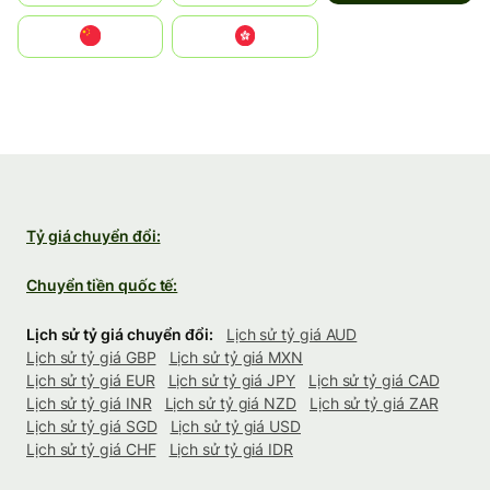
中国
中國香港特別行政區
Tỷ giá chuyển đổi:
Chuyển tiền quốc tế:
Lịch sử tỷ giá chuyển đổi:
Lịch sử tỷ giá AUD
Lịch sử tỷ giá GBP
Lịch sử tỷ giá MXN
Lịch sử tỷ giá EUR
Lịch sử tỷ giá JPY
Lịch sử tỷ giá CAD
Lịch sử tỷ giá INR
Lịch sử tỷ giá NZD
Lịch sử tỷ giá ZAR
Lịch sử tỷ giá SGD
Lịch sử tỷ giá USD
Lịch sử tỷ giá CHF
Lịch sử tỷ giá IDR