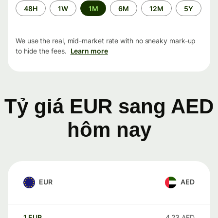
Time
48H
1W
1M
6M
12M
5Y
period
We use the real, mid-market rate with no sneaky mark-up
to hide the fees.
Learn more
Tỷ giá EUR sang AED
hôm nay
EUR
AED
1
EUR
4.23
AED