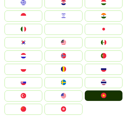
Greece
Hrvatska
Magyarország
Indonesia
Israel
India
Italia
JA
Japan
South Korea
Malay
Mexico
Nederland
Norge
Portugal
Polska
România
Россия
Slovensko
Ruoŧŧa
ไทย
Vietnam
Türkiye
United States
中国
中國香港特別行政區