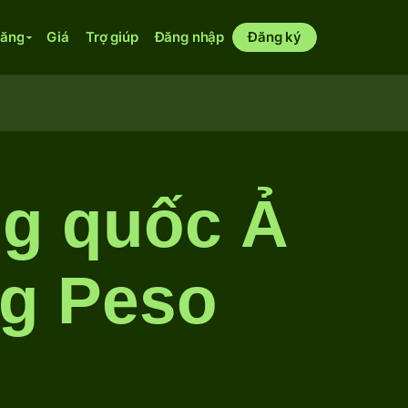
năng
Giá
Trợ giúp
Đăng nhập
Đăng ký
ng quốc Ả
ng Peso