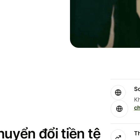
So
Kh
ch
uyển đổi tiền tệ
Th