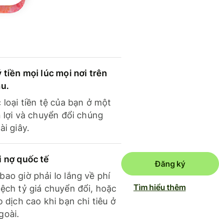
 tiền mọi lúc mọi nơi trên
ầu.
 loại tiền tệ của bạn ở một
n lợi và chuyển đổi chúng
ài giây.
i nợ quốc tế
Đăng ký
ao giờ phải lo lắng về phí
Tìm hiểu thêm
ệch tỷ giá chuyển đổi, hoặc
o dịch cao khi bạn chi tiêu ở
goài.