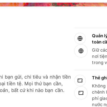
Quản lý
toàn c
Giữ các
nơi tiệ
trong v
hi bạn gửi, chi tiêu và nhận tiền
Thẻ gh
ại tiền tệ. Mọi thứ bạn cần,
Không b
hoản, bất cứ khi nào bạn cần.
chênh l
phí gia
nước n