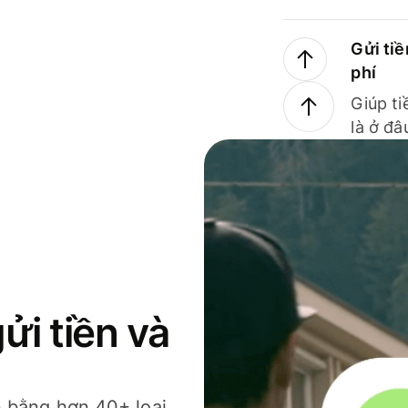
Gửi tiề
phí
Giúp ti
là ở đâ
gửi tiền và
ền bằng hơn 40+ loại