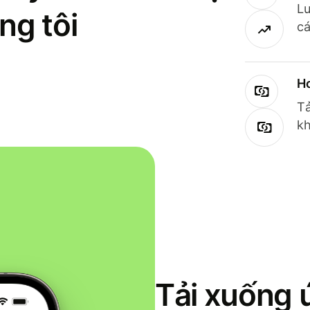
Lư
ng tôi
cá
Ho
Tả
kh
Tải xuống 