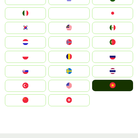
Italia
JA
Japan
South Korea
Malay
Mexico
Nederland
Norge
Portugal
Polska
România
Россия
Slovensko
Ruoŧŧa
ไทย
Vietnam
Türkiye
United States
中国
中國香港特別行政區