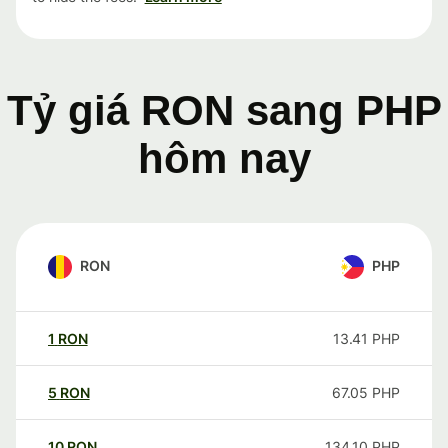
Tỷ giá RON sang PHP
hôm nay
RON
PHP
1
RON
13.41
PHP
5
RON
67.05
PHP
10
RON
134.10
PHP