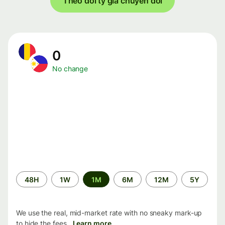
Theo dõi tỷ giá chuyển đổi
0
No change
Time
48H
1W
1M
6M
12M
5Y
period
We use the real, mid-market rate with no sneaky mark-up
to hide the fees.
Learn more