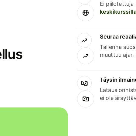
Ei piilotettuj
keskikurssill
Seuraa reaali
Tallenna suosi
llus
muuttuu ajan 
Täysin ilmain
Lataus onnist
ei ole ärsyttä