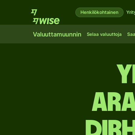
Henkilökohtainen
Yrit
Valuuttamuunnin
Selaa valuuttoja
Saa
Y
ara
dirh