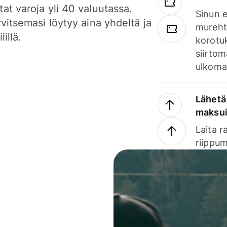
at varoja yli 40 valuutassa.
Sinun e
rvitsemasi löytyy aina yhdeltä ja
mureht
lillä.
korotuk
siirtom
ulkomai
Lähetä 
maksu
Laita r
riippum