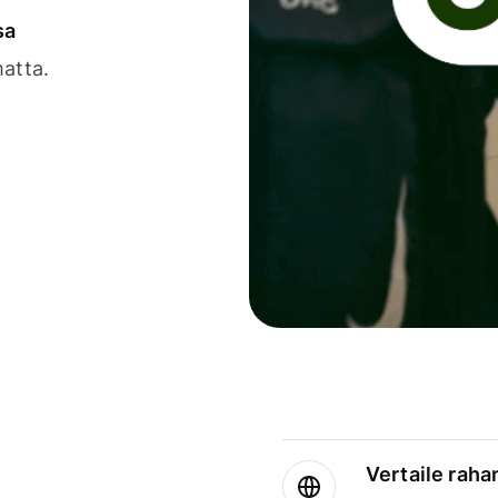
sa
matta.
Vertaile rahan