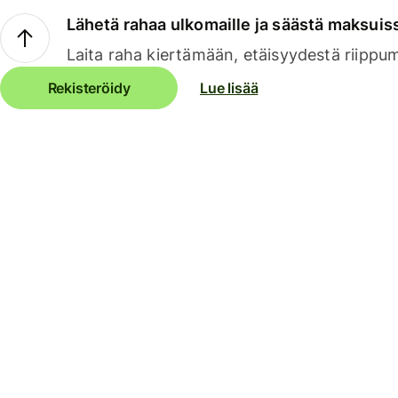
Lähetä rahaa ulkomaille ja säästä maksuis
Laita raha kiertämään, etäisyydestä riippu
Rekisteröidy
Lue lisää