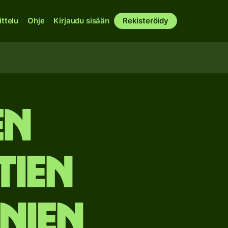
ittelu
Ohje
Kirjaudu sisään
Rekisteröidy
en
tien
inien