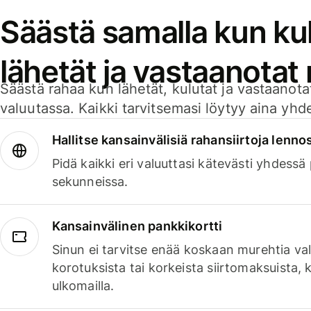
Säästä samalla kun kul
lähetät ja vastaanotat
Säästä rahaa kun lähetät, kulutat ja vastaanotat
valuutassa. Kaikki tarvitsemasi löytyy aina yhdelt
Hallitse kansainvälisiä rahansiirtoja lenno
Pidä kaikki eri valuuttasi kätevästi yhdessä
sekunneissa.
Kansainvälinen pankkikortti
Sinun ei tarvitse enää koskaan murehtia va
korotuksista tai korkeista siirtomaksuista,
ulkomailla.