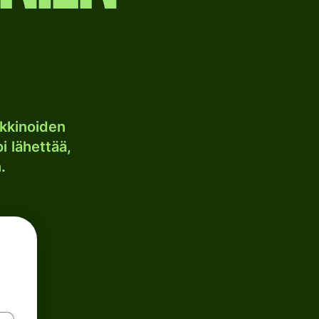
kkinoiden
i lähettää,
.