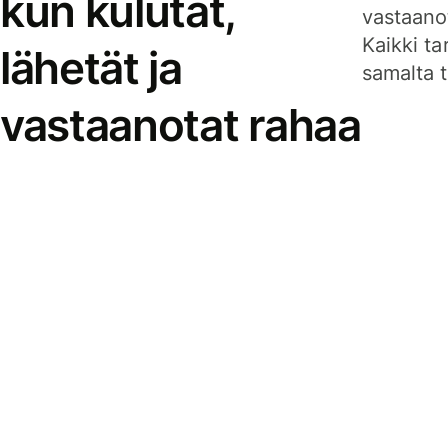
kun kulutat,
vastaanot
Kaikki ta
lähetät ja
samalta ti
vastaanotat rahaa