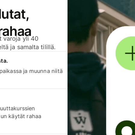
utat,
 rahaa
 varoja yli 40
ä ja samalta tilillä.
sta.
 paikassa ja muunna niitä
luuttakurssien
 kun käytät rahaa