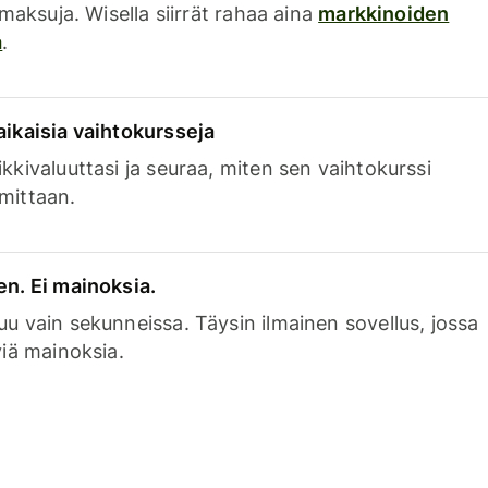
a maksuja. Wisella siirrät rahaa aina
markkinoiden
a
.
aikaisia vaihtokursseja
kkivaluuttasi ja seuraa, miten sen vaihtokurssi
mittaan.
en. Ei mainoksia.
uu vain sekunneissa. Täysin ilmainen sovellus, jossa
viä mainoksia.