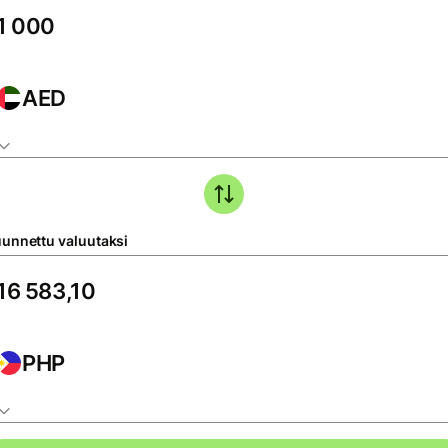
AED
unnettu valuutaksi
PHP