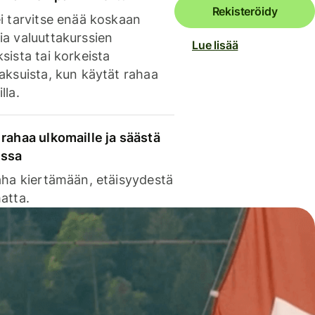
Rekisteröidy
i tarvitse enää koskaan
ia valuuttakurssien
Lue lisää
sista tai korkeista
aksuista, kun käytät rahaa
lla.
rahaa ulkomaille ja säästä
issa
aha kiertämään, etäisyydestä
atta.