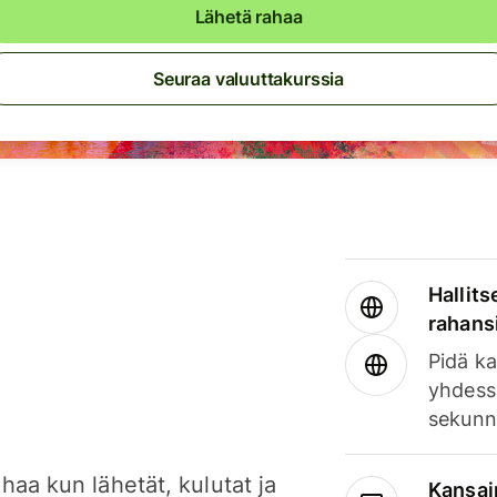
Lähetä rahaa
Seuraa valuuttakurssia
Hallits
rahansi
Pidä ka
yhdess
sekunn
haa kun lähetät, kulutat ja
Kansai