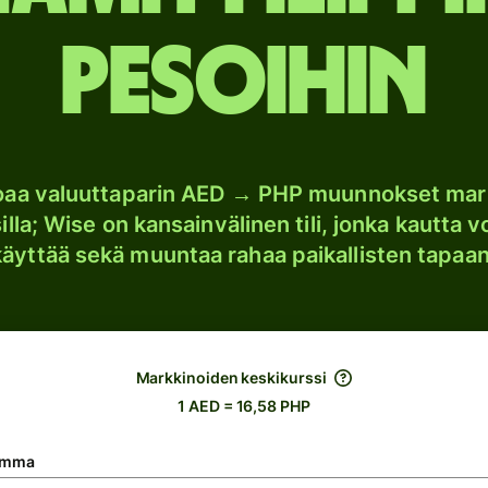
pesoihin
joaa valuuttaparin AED → PHP muunnokset mar
lla; Wise on kansainvälinen tili, jonka kautta vo
käyttää sekä muuntaa rahaa paikallisten tapaan
Markkinoiden keskikurssi
1 AED = 16,58 PHP
umma