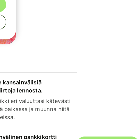
e kansainvälisiä
irtoja lennosta.
ikki eri valuuttasi kätevästi
ä paikassa ja muunna niitä
eissa.
nvälinen pankkikortti