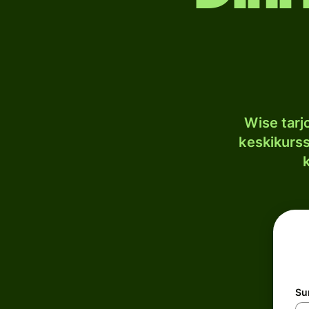
Wise tar
keskikurssi
S