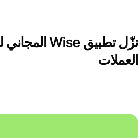
نزّل تطبيق Wise الم
العملات