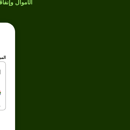
الأموال وإنفاق
المب