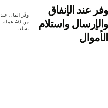
وفر عند الإنفاق
وفّر المال عند 
والإرسال واستلام
من 40 عم
تشاء.
الأموال