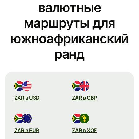
валютные
маршруты для
южноафриканский
ранд
ZAR в USD
ZAR в GBP
ZAR в EUR
ZAR в XOF