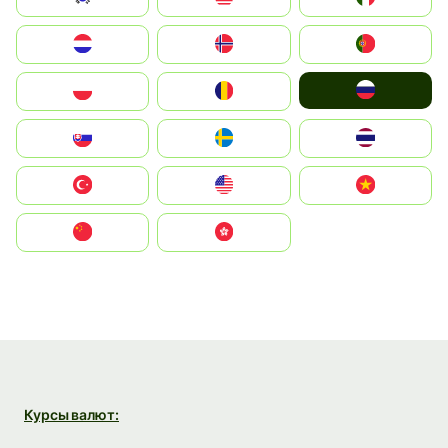
Nederland
Norge
Portugal
Россия
Polska
România
Slovensko
Ruoŧŧa
ไทย
Türkiye
United States
Vietnam
中国
中國香港特別行政區
Курсы валют: