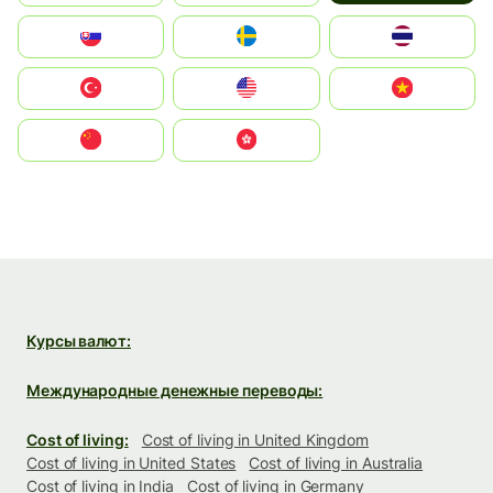
Slovensko
Ruoŧŧa
ไทย
Türkiye
United States
Vietnam
中国
中國香港特別行政區
Курсы валют:
Международные денежные переводы:
Cost of living:
Cost of living in United Kingdom
Cost of living in United States
Cost of living in Australia
Cost of living in India
Cost of living in Germany