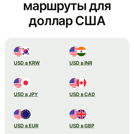
маршруты для
доллар США
USD в KRW
USD в INR
USD в JPY
USD в CAD
USD в EUR
USD в GBP