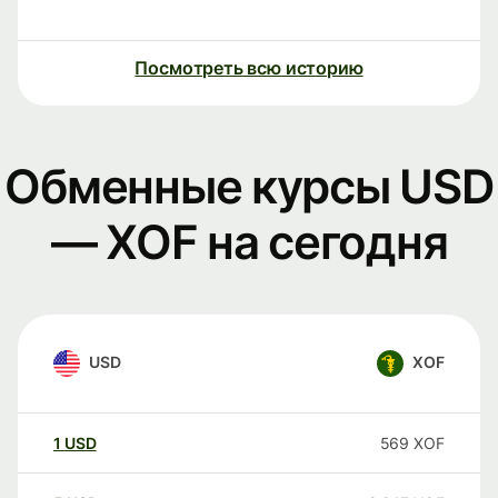
Посмотреть всю историю
Обменные курсы USD
— XOF на сегодня
USD
XOF
1
USD
569
XOF