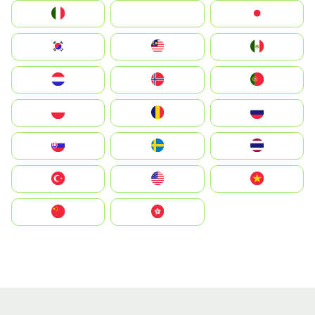
Italia
JA
Japan
South Korea
Malay
Mexico
Nederland
Norge
Portugal
Polska
România
Россия
Slovensko
Ruoŧŧa
ไทย
Türkiye
United States
Vietnam
中国
中國香港特別行政區