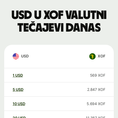
USD u XOF valutni
tečajevi danas
USD
XOF
1
USD
569
XOF
5
USD
2.847
XOF
10
USD
5.694
XOF
20
USD
11.387
XOF