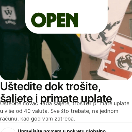
Uštedite dok trošite,
šaljete i primate uplate
Uštedite novac kada šaljete, trošite i primate uplate
u više od 40 valuta. Sve što trebate, na jednom
računu, kad god vam zatreba.
Upravljajte novcem u pokretu globalno.