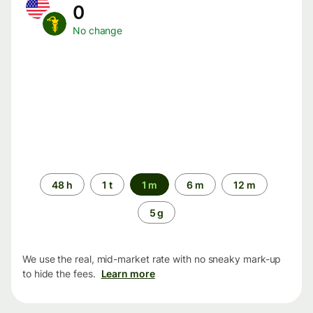
0
No change
Time
48 h
1 t
1 m
6 m
12 m
period
5 g
We use the real, mid-market rate with no sneaky mark-up
to hide the fees.
Learn more